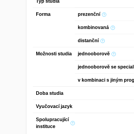
Typ studia
Forma
prezenční
kombinovaná
distanční
Možnosti studia
jednooborově
jednooborově se special
v kombinaci s jiným pr
Doba studia
Vyučovací jazyk
Spolupracující
instituce