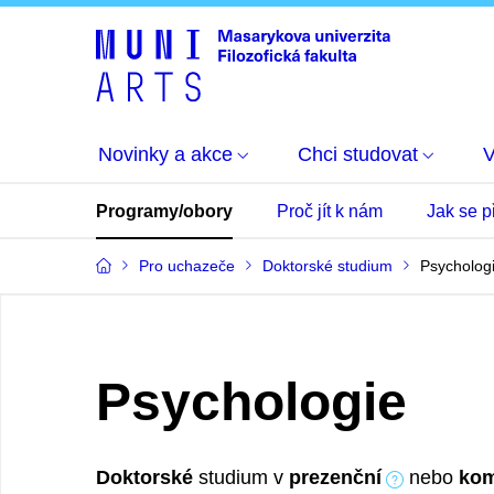
Novinky a akce
Chci studovat
Programy/obory
Proč jít k nám
Jak se př
Pro uchazeče
Doktorské studium
Psycholog
Psychologie
Doktorské
studium v
prezenční
nebo
kom