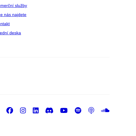
merční služby
e nás najdete
ntakt
ední deska
Facebook
Instagram
LinkedIn
Discord
Youtube
Spotify
Podcast
Sound