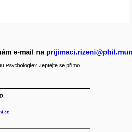
nám e-mail na
prijimaci.rizeni@phil.mun
u Psychologie? Zeptejte se přímo
D.
i.cz