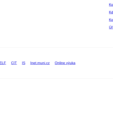
Ko
Kd
Ko
Úř
ELF
CIT
IS
Inet.muni.cz
Online výuka