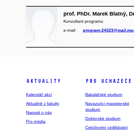
prof. PhDr. Marek Blatný, D
Konzultant programu
e‑mail:
program-24323@mail.mun
Aktuality
Pro uchazeče
Kalendář akcí
Bakalářské studium
Aktuálně z fakulty
Navazující magisterské
studium
Napsali o nás
Doktorské studium
Pro média
Celoživotní vzdělávání