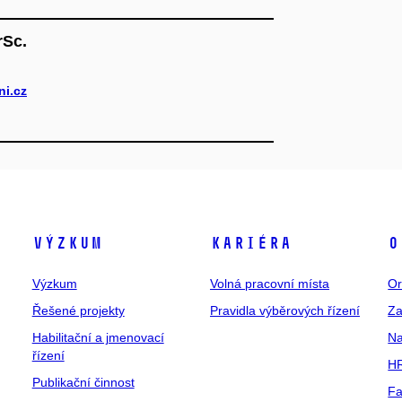
rSc.
i.cz
Výzkum
Kariéra
O
Výzkum
Volná pracovní místa
Or
Řešené projekty
Pravidla výběrových řízení
Za
Habilitační a jmenovací
Na
řízení
HR
Publikační činnost
Fa