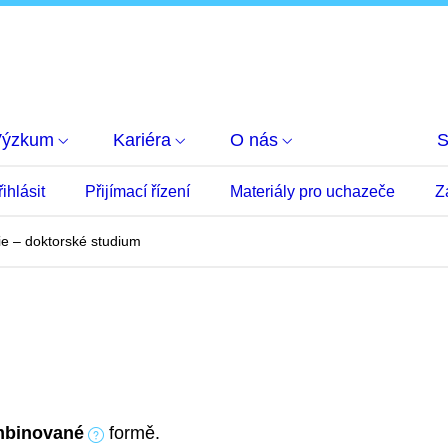
Výzkum
Kariéra
O nás
S
ihlásit
Přijímací řízení
Materiály pro uchazeče
Z
ie – doktorské studium
binované
formě.