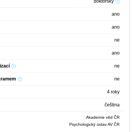
doktorský
ano
ano
ne
ano
izací
ne
ogramem
ne
4 roky
čeština
Akademie věd ČR
Psychologický ústav AV ČR