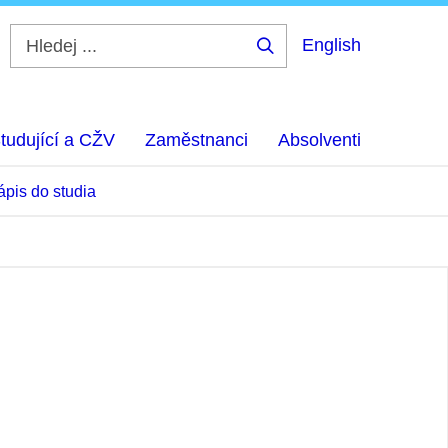
English
Hledej
...
tudující a CŽV
Zaměstnanci
Absolventi
ápis do studia