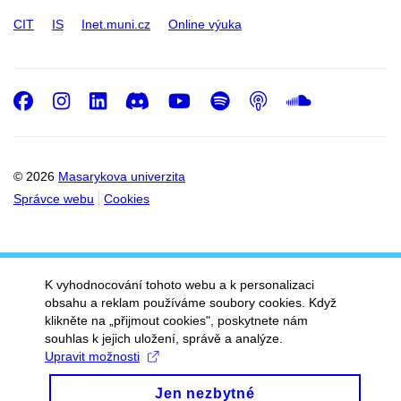
CIT
IS
Inet.muni.cz
Online výuka
Facebook
Instagram
LinkedIn
Discord
Youtube
Spotify
Podcast
SoundC
© 2026
Masarykova univerzita
Správce webu
Cookies
K vyhodnocování tohoto webu a k personalizaci
obsahu a reklam používáme soubory cookies. Když
klikněte na „přijmout cookies", poskytnete nám
souhlas k jejich uložení, správě a analýze.
Upravit možnosti
Jen nezbytné