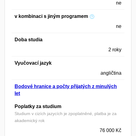
ne
v kombinaci s jiným programem
ne
Doba studia
2 roky
Vyučovací jazyk
angličtina
Bodové hranice a počty přijatých z minulých
let
Poplatky za studium
Studium v cizích jazycích je zpoplatněné, platba je za
akademický rok
76 000 Kč