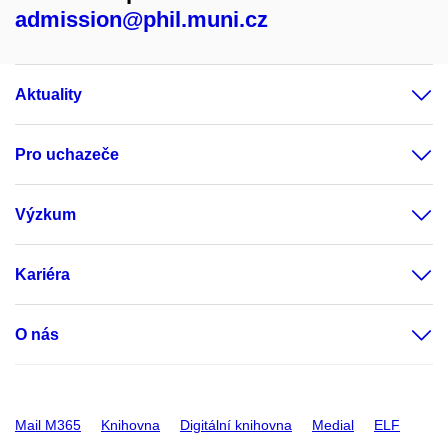
admission@phil.muni.cz
Aktuality
Pro uchazeče
Výzkum
Kariéra
O nás
Mail M365
Knihovna
Digitální knihovna
Medial
ELF