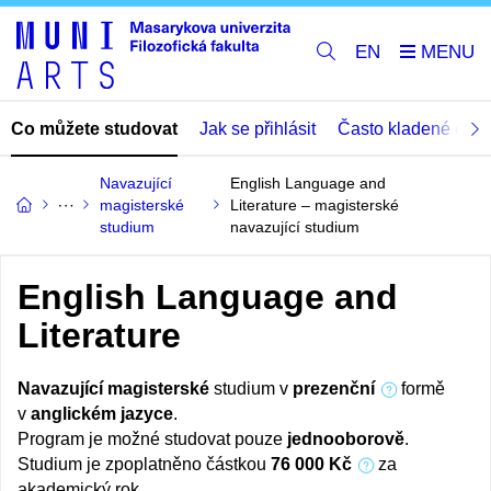
EN
Co můžete studovat
Jak se přihlásit
Často kladené dota
Navazující
English Language and
magisterské
Literature – magisterské
studium
navazující studium
English Language and
Literature
Navazující magisterské
studium v
prezenční
formě
v
anglickém jazyce
.
Program je možné studovat pouze
jednooborově
.
Studium je zpoplatněno částkou
76 000 Kč
za
akademický rok.