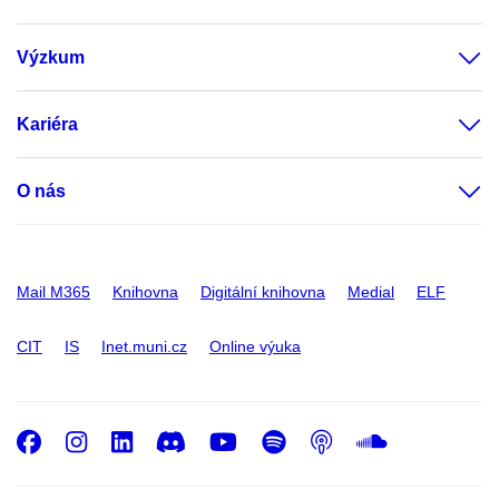
Výzkum
Kariéra
O nás
Mail M365
Knihovna
Digitální knihovna
Medial
ELF
CIT
IS
Inet.muni.cz
Online výuka
Facebook
Instagram
LinkedIn
Discord
Youtube
Spotify
Podcast
SoundC