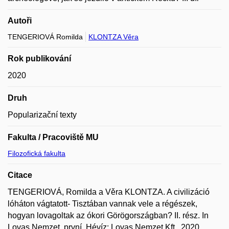
Autoři
TENGERIOVÁ Romilda
KLONTZA Věra
Rok publikování
2020
Druh
Popularizační texty
Fakulta / Pracoviště MU
Filozofická fakulta
Citace
TENGERIOVÁ, Romilda a Věra KLONTZA. A civilizáció
lóháton vágtatott- Tisztában vannak vele a régészek,
hogyan lovagoltak az ókori Görögországban? II. rész. In
Lovas Nemzet. první. Hévíz: Lovas Nemzet Kft., 2020,