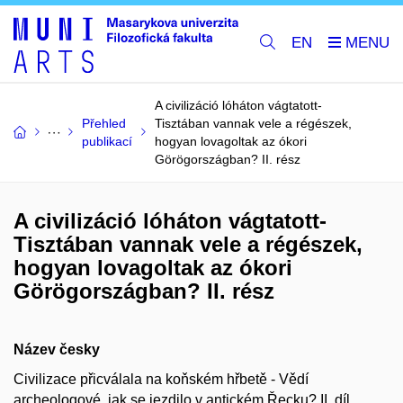
EN
A civilizáció lóháton vágtatott-
Přehled
Tisztában vannak vele a régészek,
publikací
hogyan lovagoltak az ókori
Görögországban? II. rész
A civilizáció lóháton vágtatott-
Tisztában vannak vele a régészek,
hogyan lovagoltak az ókori
Görögországban? II. rész
Název česky
Civilizace přicválala na koňském hřbetě - Vědí
archeologové, jak se jezdilo v antickém Řecku? II. díl