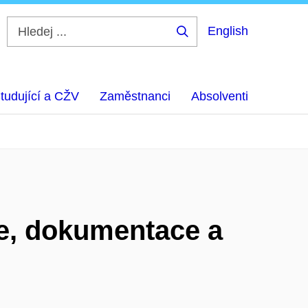
English
Hledej
...
tudující a CŽV
Zaměstnanci
Absolventi
ce, dokumentace a