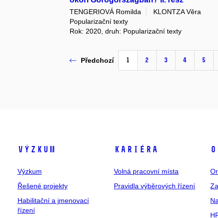
TENGERIOVÁ Romilda
KLONTZA Věra
Popularizační texty
Rok: 2020, druh: Popularizační texty
1
2
3
4
5
Předchozí
Výzkum
Kariéra
O
Výzkum
Volná pracovní místa
Or
Řešené projekty
Pravidla výběrových řízení
Za
Habilitační a jmenovací
Na
řízení
HR