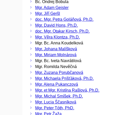
Bc. Ondrej Bobula
Mgr. Adam Geisler
Mgr. Jiří Geršl
doc. Mgr. Petra Goláňová, Ph.D.
Mgr. David Hons, Ph.D.
doc. Mgr. Otakar Kirsch, Ph.D.
Mgr. Věra Klontza, Ph.D.
Mgr. Bc. Anna Koudelková
Mgr. Johana Malíšková
Mgr. Miriam Molnárová
Mgr. Bc. Iveta Navrátilová
Mgr. Romilda Nevěčná
Mgr. Zuzana Porubčanová
Mgr. Michaela Prišťáková, Ph.D.
Mgr. Alena Pukanczová
Mgr. et Mgr. Kristína Rašlová, Ph.D.
Mgr. Michal Smíšek, Ph.D.
Mgr. Lucia Ščasníková
Mgr. Peter Tóth, PhD.
Mgr. Petr Žaža