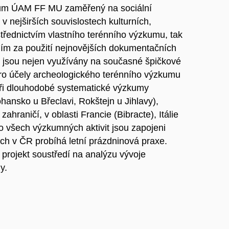
kum ÚAM FF MU zaměřený na sociální
 nejširších souvislostech kulturních,
střednictvím vlastního terénního výzkumu, tak
ím za použití nejnovějších dokumentačních
ež jsou nejen využívány na současné špičkové
 pro účely archeologického terénního výzkumu
 tři dlouhodobé systematické výzkumy
ohansko u Břeclavi, Rokštejn u Jihlavy),
zahraničí, v oblasti Francie (Bibracte), Itálie
Do všech výzkumných aktivit jsou zapojeni
ch v ČR probíhá letní prázdninová praxe.
projekt soustředí na analýzu vývoje
y.