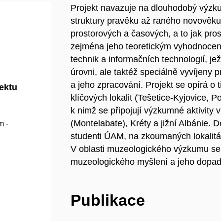
Projekt navazuje na dlouhodobý výz
struktury pravěku až raného novověku v
prostorových a časových, a to jak pro
zejména jeho teoretickým vyhodnocen
technik a informačních technologií, j
úrovni, ale taktéž speciálně vyvíjeny
a jeho zpracování. Projekt se opírá o
jektu
klíčových lokalit (Tešetice-Kyjovice, P
k nimž se připojují výzkumné aktivity v 
(Montelabate), Kréty a jižní Albánie. 
m -
studenti ÚAM, na zkoumaných lokalitá
V oblasti muzeologického výzkumu se 
muzeologického myšlení a jeho dopad
Publikace