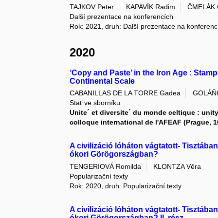
TAJKOV Peter
KAPAVÍK Radim
ČMELÁK 
Další prezentace na konferencích
Rok: 2021, druh: Další prezentace na konferenc
2020
‘Copy and Paste’ in the Iron Age : Stam
Continental Scale
CABANILLAS DE LA TORRE Gadea
GOLÁŇO
Stať ve sborníku
Unite´ et diversite´ du monde celtique : unity
colloque international de l'AFEAF (Prague, 1
A civilizáció lóháton vágtatott- Tisztáb
ókori Görögországban?
TENGERIOVÁ Romilda
KLONTZA Věra
Popularizační texty
Rok: 2020, druh: Popularizační texty
A civilizáció lóháton vágtatott- Tisztáb
ókori Görögországban? II. rész