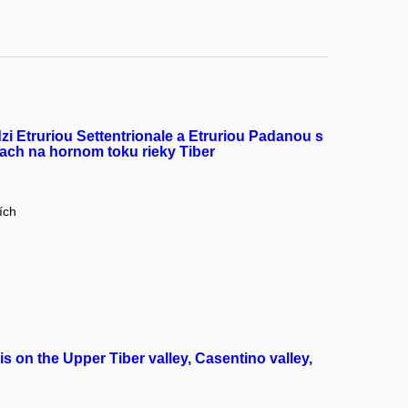
i Etruriou Settentrionale a Etruriou Padanou s
iach na hornom toku rieky Tiber
ích
s on the Upper Tiber valley, Casentino valley,