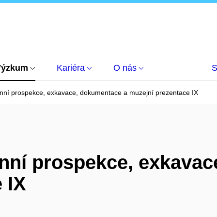
Výzkum
Kariéra
O nás
S
énní prospekce, exkavace, dokumentace a muzejní prezentace IX
énní prospekce, exkava
 IX