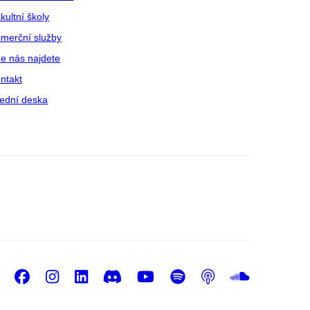
kultní školy
merční služby
e nás najdete
ntakt
ední deska
Facebook
Instagram
LinkedIn
Discord
Youtube
Spotify
Podcast
Sound