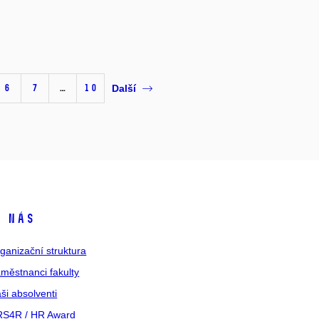
6
7
…
10
Další
 nás
ganizační struktura
městnanci fakulty
ši absolventi
S4R / HR Award