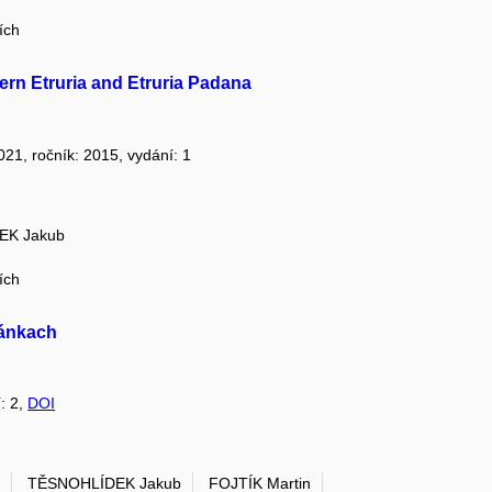
ích
rn Etruria and Etruria Padana
2021, ročník: 2015, vydání: 1
EK Jakub
ích
lánkach
í: 2,
DOI
n
TĚSNOHLÍDEK Jakub
FOJTÍK Martin