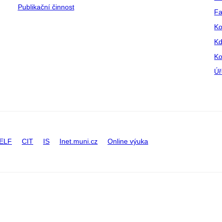
Publikační činnost
Fa
Ko
Kd
Ko
Úř
ELF
CIT
IS
Inet.muni.cz
Online výuka