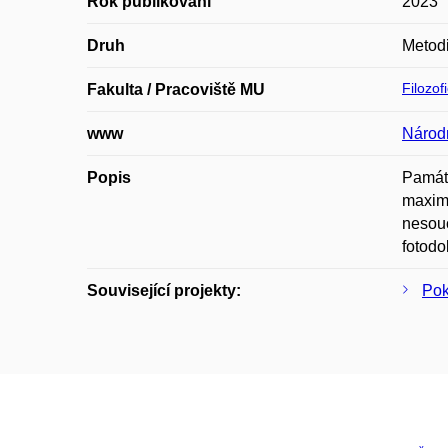
Rok publikování
2023
Druh
Metodi
Filozof
Fakulta / Pracoviště MU
www
Národn
Popis
Památk
maximá
nesouc
fotod
Související projekty:
Pok