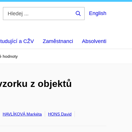
English
Hledej
...
tudující a CŽV
Zaměstnanci
Absolventi
é hodnoty
zorku z objektů
HAVLÍKOVÁ Markéta
HONS David