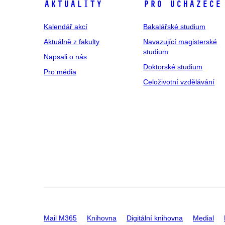
Aktuality
Pro uchazeče
Kalendář akcí
Bakalářské studium
Aktuálně z fakulty
Navazující magisterské
studium
Napsali o nás
Doktorské studium
Pro média
Celoživotní vzdělávání
Mail M365
Knihovna
Digitální knihovna
Medial