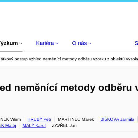
Výzkum
Kariéra
O nás
S
átkový postup vzhled neměnící metody odběru vzorku z objektů vysok
ed neměnící metody odběru v
NĚK Vilém
HRUBÝ Petr
MARTINEC Marek
BÍŠKOVÁ Jarmila
K Matěj
MALÝ Karel
ZAVŘEL Jan