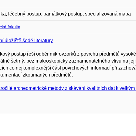
ka, léčebný postup, památkový postup, specializovaná mapa
ická fakulta
í úložiště šedé literatury
ový postup řeší odběr mikrovzorků z povrchu předmětů vysoké k
lně šetrný, bez makroskopicky zaznamenatelného vlivu na jejic
ích co nejkomplexnější část povrchových informací při zacho
okumentací zkoumaných předmětů.
ročilé archeometrické metody získávání kvalitních dat k velkým