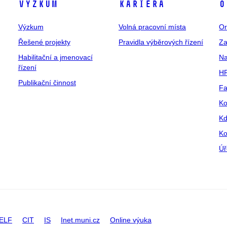
Výzkum
Kariéra
O
Výzkum
Volná pracovní místa
Or
Řešené projekty
Pravidla výběrových řízení
Za
Habilitační a jmenovací
Na
řízení
HR
Publikační činnost
Fa
Ko
Kd
Ko
Úř
ELF
CIT
IS
Inet.muni.cz
Online výuka