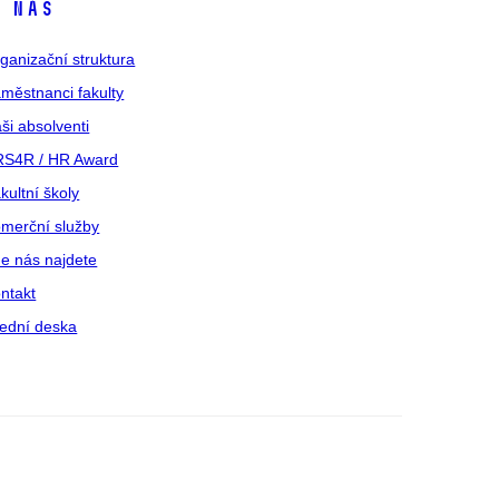
 nás
ganizační struktura
městnanci fakulty
ši absolventi
S4R / HR Award
kultní školy
merční služby
e nás najdete
ntakt
ední deska