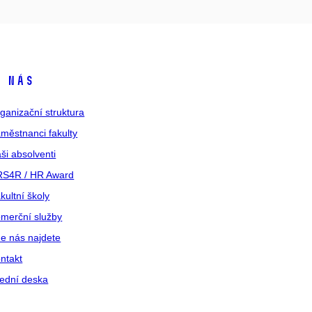
 nás
ganizační struktura
městnanci fakulty
ši absolventi
S4R / HR Award
kultní školy
merční služby
e nás najdete
ntakt
ední deska