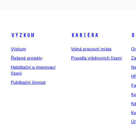
Výzkum
Kariéra
O
Výzkum
Volná pracovní místa
Or
Řešené projekty
Pravidla výběrových řízení
Za
Habilitační a jmenovací
Na
řízení
HR
Publikační činnost
Fa
Ko
Kd
Ko
Úř