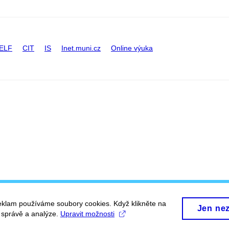
ELF
CIT
IS
Inet.muni.cz
Online výuka
eklam používáme soubory cookies. Když klikněte na
Jen ne
, správě a analýze.
Upravit možnosti