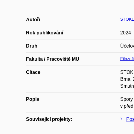
STOKL
Autoři
Rok publikování
2024
Druh
Účelo
Filozof
Fakulta / Pracoviště MU
Citace
STOKLÁ
Brna, 
Smutn
Popis
Spory 
v před
Související projekty:
Pos