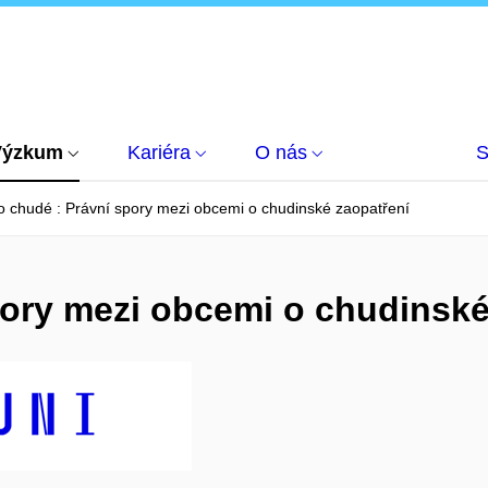
Výzkum
Kariéra
O nás
S
o chudé : Právní spory mezi obcemi o chudinské zaopatření
pory mezi obcemi o chudinské