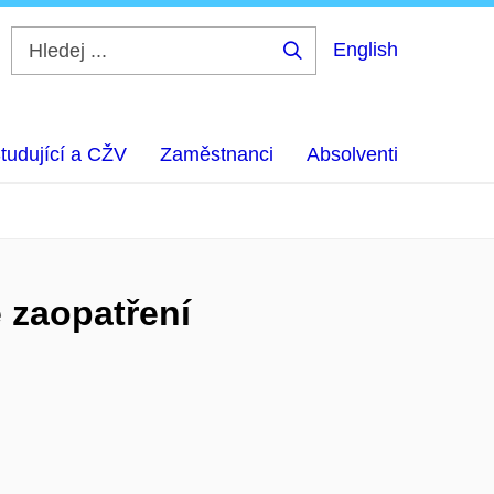
English
Hledej
...
tudující a CŽV
Zaměstnanci
Absolventi
 zaopatření