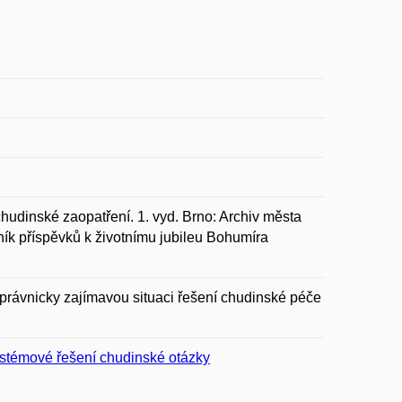
dinské zaopatření. 1. vyd. Brno: Archiv města
rník příspěvků k životnímu jubileu Bohumíra
rávnicky zajímavou situaci řešení chudinské péče
ystémové řešení chudinské otázky