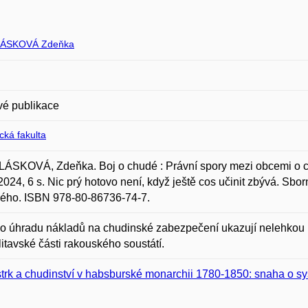
ÁSKOVÁ Zdeňka
vé publikace
ická fakulta
SKOVÁ, Zdeňka. Boj o chudé : Právní spory mezi obcemi o chu
2024, 6 s. Nic prý hotovo není, když ještě cos učinit zbývá. Sbo
ého. ISBN 978-80-86736-74-7.
o úhradu nákladů na chudinské zabezpečení ukazují nelehkou p
litavské části rakouského soustátí.
trk a chudinství v habsburské monarchii 1780-1850: snaha o s