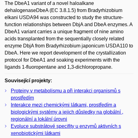
The DbeA1 variant of a novel haloalkane
dehalogenaseDbeA (EC 3.8.1.5) from Bradyrhizobium
elkani USDA94 was constructed to study the structure-
function relationships between DbjA and DbeA enzymes. A
DbeA1 variant carries a unique fragment of nine amino
acids transplanted from the sequentially closely related
enzyme DbjA from Bradyrhizobium japonicum USDA110 to
DbeA. Here we report development of the crystallization
protocol for DbeA1 and soaking experiments with the
ligands 1-fluoropentane and 1,3-dichloropropane.
Související projekty:
Proteiny v metabolismu a při interakci organismů s
prostředím
Interakce mezi chemickými látkami, prostředím a
biologickými systémy a jejich důsledky na globální ,
regionální a lokální úrovni
Evoluce substrátové specifity u enzymů aktivních s
xenobiotickými látkami