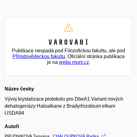
Varování
Publikace nespadá pod Filozofickou fakultu, ale pod
Přírodovědeckou fakultu
. Oficiální stránka publikace
je na
webu muni.cz
.
Název česky
Vývoj krystalizace protokolu pro DbeA1 Variant nových
dehalogenázy Haloalkane z Bradyrhizobium elkani
USDA94
Autoři
PRUDNIKOVA Tanyana
CHALOUPKOVÁ Radka