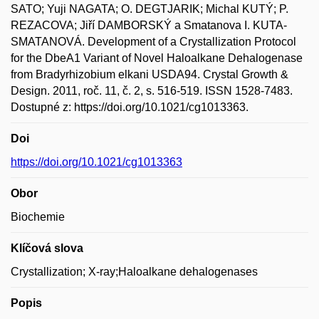
SATO; Yuji NAGATA; O. DEGTJARIK; Michal KUTÝ; P.
REZACOVA; Jiří DAMBORSKÝ a Smatanova I. KUTA-
SMATANOVÁ. Development of a Crystallization Protocol
for the DbeA1 Variant of Novel Haloalkane Dehalogenase
from Bradyrhizobium elkani USDA94. Crystal Growth &
Design. 2011, roč. 11, č. 2, s. 516-519. ISSN 1528-7483.
Dostupné z: https://doi.org/10.1021/cg1013363.
Doi
https://doi.org/10.1021/cg1013363
Obor
Biochemie
Klíčová slova
Crystallization; X-ray;Haloalkane dehalogenases
Popis