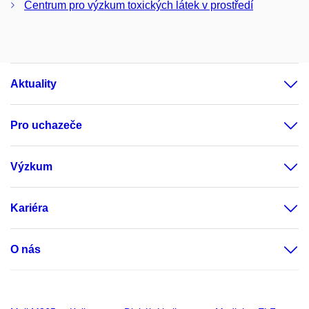
Centrum pro výzkum toxických látek v prostředí
Aktuality
Pro uchazeče
Výzkum
Kariéra
O nás