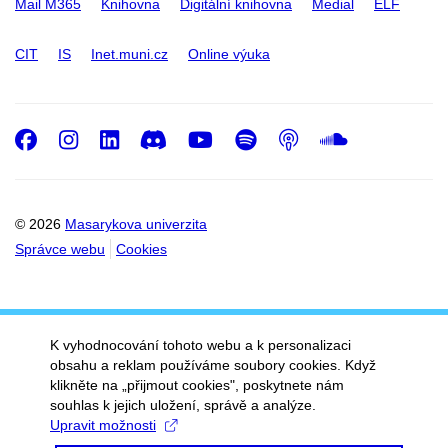
Mail M365
Knihovna
Digitální knihovna
Medial
ELF
CIT
IS
Inet.muni.cz
Online výuka
Facebook
Instagram
LinkedIn
Discord
Youtube
Spotify
Podcast
SoundC
© 2026
Masarykova univerzita
Správce webu
Cookies
K vyhodnocování tohoto webu a k personalizaci
obsahu a reklam používáme soubory cookies. Když
klikněte na „přijmout cookies", poskytnete nám
souhlas k jejich uložení, správě a analýze.
Upravit možnosti