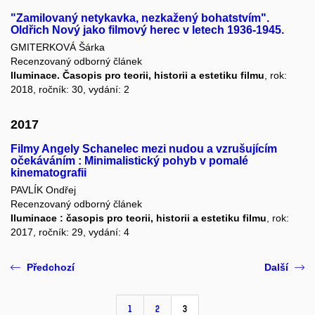
"Zamilovaný netykavka, nezkažený bohatstvím".
Oldřich Nový jako filmový herec v letech 1936-1945.
GMITERKOVÁ Šárka
Recenzovaný odborný článek
Iluminace. Časopis pro teorii, historii a estetiku filmu
, rok:
2018, ročník: 30, vydání: 2
2017
Filmy Angely Schanelec mezi nudou a vzrušujícím
očekáváním : Minimalistický pohyb v pomalé
kinematografii
PAVLÍK Ondřej
Recenzovaný odborný článek
Iluminace : časopis pro teorii, historii a estetiku filmu
, rok:
2017, ročník: 29, vydání: 4
Předchozí
Další
1
2
3