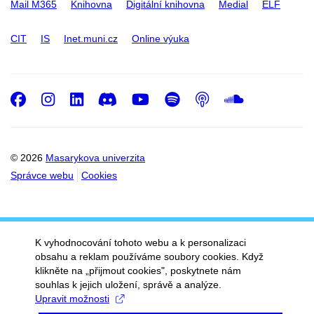
Mail M365
Knihovna
Digitální knihovna
Medial
ELF
CIT
IS
Inet.muni.cz
Online výuka
Facebook
Instagram
LinkedIn
Discord
Youtube
Spotify
Podcast
SoundC
© 2026
Masarykova univerzita
Správce webu
Cookies
K vyhodnocování tohoto webu a k personalizaci
obsahu a reklam používáme soubory cookies. Když
klikněte na „přijmout cookies", poskytnete nám
souhlas k jejich uložení, správě a analýze.
Upravit možnosti