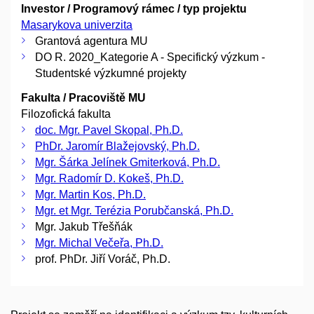
Investor / Programový rámec / typ projektu
Masarykova univerzita
Grantová agentura MU
DO R. 2020_Kategorie A - Specifický výzkum -
Studentské výzkumné projekty
Fakulta / Pracoviště MU
Filozofická fakulta
doc. Mgr. Pavel Skopal, Ph.D.
PhDr. Jaromír Blažejovský, Ph.D.
Mgr. Šárka Jelínek Gmiterková, Ph.D.
Mgr. Radomír D. Kokeš, Ph.D.
Mgr. Martin Kos, Ph.D.
Mgr. et Mgr. Terézia Porubčanská, Ph.D.
Mgr. Jakub Třešňák
Mgr. Michal Večeřa, Ph.D.
prof. PhDr. Jiří Voráč, Ph.D.