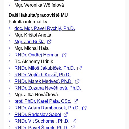
Mgr. Veronika Wölfelová
Další fakulta/pracoviště MU
Fakulta informatiky
doc. Mgr. Pavel Rychlý, Ph.D.
Mgr. Krištof Anetta
Mgr. Jan Bušta
Mgr. Michal Hala
RNDr. Ondřej Herman
Bc. Alchemy Hríbik
RNDr. Miloš Jakubíček, Ph.D.
RNDr. Vojtěch Kovář, Ph.D.
RNDr. Marek Medveď, Ph.D.
RNDr. Zuzana Nevěřilová, Ph.D.
Mgr. Jitka Nováčková
prof. PhDr. Karel Pala, CSc.
RNDr. Adam Rambousek, Ph.D.
RNDr. Radoslav Sabol
RNDr. Vít Suchomel, Ph.D.
RNDr. Pavel Šmerk, Ph.D.