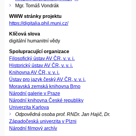
Mgr. Tomáš Vondrák
WWW stránky projektu
https://digitalia.phil.muni.cz/
Klíčová slova
digitální humanitní vědy
Spolupracující organizace
Filosofický ústav AV ČR, v. v. i.
Historický ústav AV ČR, v. v. i.
Knihovna AV ČR, v. v. i.
Ústav pro jazyk český AV ČR, v. v. i.
Moravská zemská knihovna Brno
Národní galerie v Praze
Národní knihovna České republiky
Univerzita Karlova
Odpovědná osoba prof. RNDr. Jan Hajič, Dr.
Západočeská univerzita v Plzni
Národní filmový archív