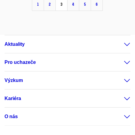
1
2
3
4
5
6
Aktuality
Pro uchazeče
Výzkum
Kariéra
O nás