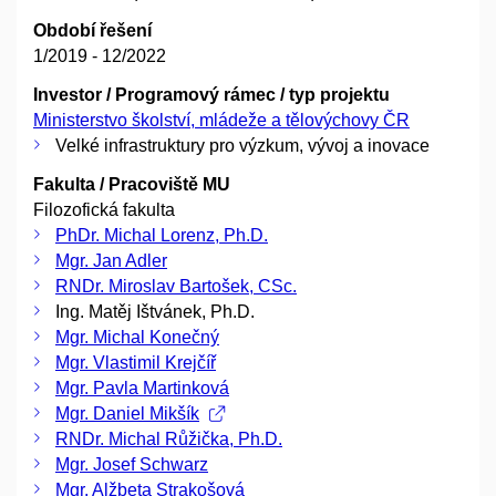
Období řešení
1/2019 - 12/2022
Investor / Programový rámec / typ projektu
Ministerstvo školství, mládeže a tělovýchovy ČR
Velké infrastruktury pro výzkum, vývoj a inovace
Fakulta / Pracoviště MU
Filozofická fakulta
PhDr. Michal Lorenz, Ph.D.
Mgr. Jan Adler
RNDr. Miroslav Bartošek, CSc.
Ing. Matěj Ištvánek, Ph.D.
Mgr. Michal Konečný
Mgr. Vlastimil Krejčíř
Mgr. Pavla Martinková
Mgr. Daniel Mikšík
RNDr. Michal Růžička, Ph.D.
Mgr. Josef Schwarz
Mgr. Alžbeta Strakošová