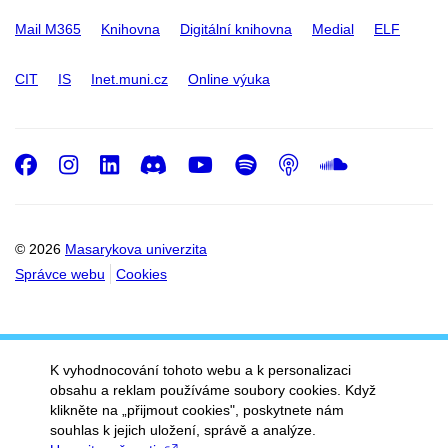
Mail M365
Knihovna
Digitální knihovna
Medial
ELF
CIT
IS
Inet.muni.cz
Online výuka
Facebook
Instagram
LinkedIn
Discord
Youtube
Spotify
Podcast
SoundC
© 2026
Masarykova univerzita
Správce webu
Cookies
K vyhodnocování tohoto webu a k personalizaci
obsahu a reklam používáme soubory cookies. Když
klikněte na „přijmout cookies", poskytnete nám
souhlas k jejich uložení, správě a analýze.