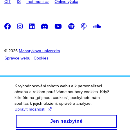
CIT
IS
Inet.muni.cz
Online výuka
Facebook
Instagram
LinkedIn
Discord
Youtube
Spotify
Podcast
SoundC
© 2026
Masarykova univerzita
Správce webu
Cookies
K vyhodnocování tohoto webu a k personalizaci
obsahu a reklam používáme soubory cookies. Když
klikněte na „přijmout cookies", poskytnete nám
souhlas k jejich uložení, správě a analýze.
Upravit možnosti
Jen nezbytné