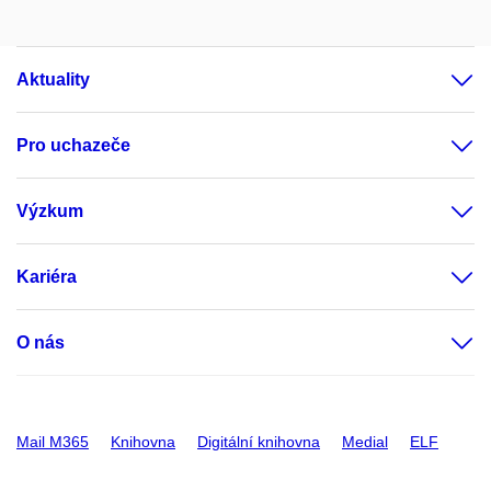
Aktuality
Pro uchazeče
Výzkum
Kariéra
O nás
Mail M365
Knihovna
Digitální knihovna
Medial
ELF