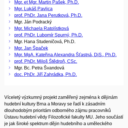
Mgr. et Mgr. Martin Pašek, Ph.D.
Mgr. Lukáš Pavlica
prof. PhDr. Jana Perutková, Ph.D.
Mgr. Ján Podracký
Mgr. Michaela Ratolístková
prof. PhDr. Lubomír Spurný, Ph.D.
Mgr. Hana Studeničová, Ph.D.
Mgr. Jan Špaček
Mgr. MgA. Kateřina Alexandra Šťastná, DiS., Ph.D.
prof. PhDr. Miloš Štědroň, CSc.
Mgr. Bc. Petra Švandová
doc. PhDr. Jiří Zahrádka, Ph.D.
Víceletý výzkumný projekt zaměřený zejména k dějinám
hudební kultury Brna a Moravy se řadí k zásadním
dlouhodobým prioritám odborného zájmu pracovníků
Ústavu hudební vědy Filozofické fakulty MU. Jeho součástí
je jak široké spektrum dějin hudebního a uměleckého