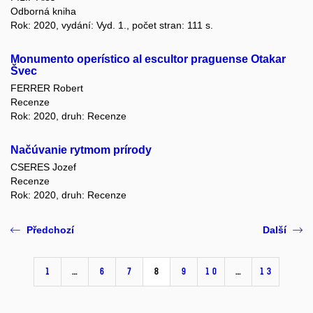
Odborná kniha
Rok: 2020, vydání: Vyd. 1., počet stran: 111 s.
Monumento operístico al escultor praguense Otakar
Švec
FERRER Robert
Recenze
Rok: 2020, druh: Recenze
Načúvanie rytmom prírody
CSERES Jozef
Recenze
Rok: 2020, druh: Recenze
Předchozí
Další
1
…
6
7
8
9
10
…
13