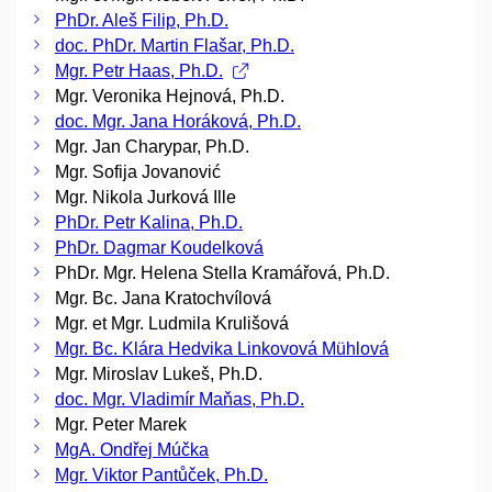
PhDr. Aleš Filip, Ph.D.
doc. PhDr. Martin Flašar, Ph.D.
Mgr. Petr Haas, Ph.D.
Mgr. Veronika Hejnová, Ph.D.
doc. Mgr. Jana Horáková, Ph.D.
Mgr. Jan Charypar, Ph.D.
Mgr. Sofija Jovanović
Mgr. Nikola Jurková Ille
PhDr. Petr Kalina, Ph.D.
PhDr. Dagmar Koudelková
PhDr. Mgr. Helena Stella Kramářová, Ph.D.
Mgr. Bc. Jana Kratochvílová
Mgr. et Mgr. Ludmila Krulišová
Mgr. Bc. Klára Hedvika Linkovová Mühlová
Mgr. Miroslav Lukeš, Ph.D.
doc. Mgr. Vladimír Maňas, Ph.D.
Mgr. Peter Marek
MgA. Ondřej Múčka
Mgr. Viktor Pantůček, Ph.D.