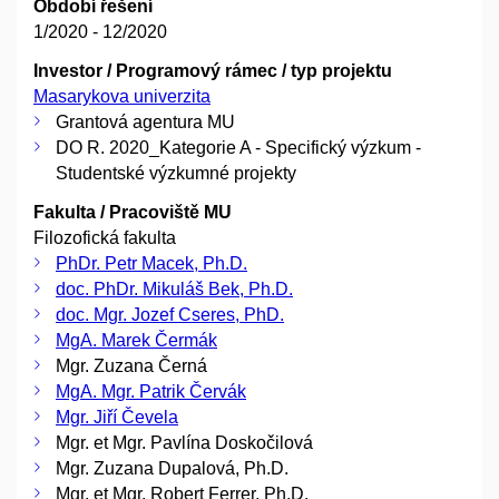
Období řešení
1/2020 - 12/2020
Investor / Programový rámec / typ projektu
Masarykova univerzita
Grantová agentura MU
DO R. 2020_Kategorie A - Specifický výzkum -
Studentské výzkumné projekty
Fakulta / Pracoviště MU
Filozofická fakulta
PhDr. Petr Macek, Ph.D.
doc. PhDr. Mikuláš Bek, Ph.D.
doc. Mgr. Jozef Cseres, PhD.
MgA. Marek Čermák
Mgr. Zuzana Černá
MgA. Mgr. Patrik Červák
Mgr. Jiří Čevela
Mgr. et Mgr. Pavlína Doskočilová
Mgr. Zuzana Dupalová, Ph.D.
Mgr. et Mgr. Robert Ferrer, Ph.D.