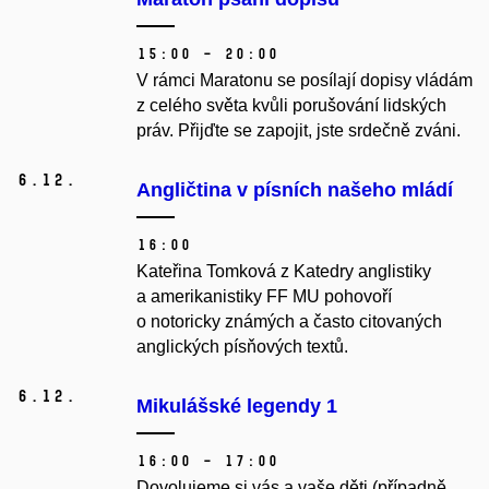
15:00 – 20:00
V rámci Maratonu se posílají dopisy vládám
z celého světa kvůli porušování lidských
práv. Přijďte se zapojit, jste srdečně zváni.
6.
12.
Angličtina v písních našeho mládí
16:00
Kateřina Tomková z Katedry anglistiky
a amerikanistiky FF MU pohovoří
o notoricky známých a často citovaných
anglických písňových textů.
6.
12.
Mikulášské legendy 1
16:00 – 17:00
Dovolujeme si vás a vaše děti (případně