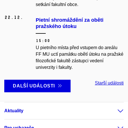
setkání fakultní obce.
22.
12.
Pietní shromáždění za oběti
pražského útoku
15:00
U pietního místa před vstupem do areálu
FF MU uctí památku obětí útoku na pražské
filozofické fakultě zástupci vedení
univerzity i fakulty.
Starší události
DALŠÍ UDÁLOSTI
Aktuality
Pro uchazeče