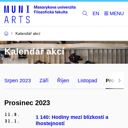
EN
Kalendář akcí
Kalendář akcí
Srpen 2023
Září
Říjen
Listopad
Prosinec
Prosinec 2023
11.
9.
1 140: Hodiny mezi blízkostí a
31.
1.
lhostejností