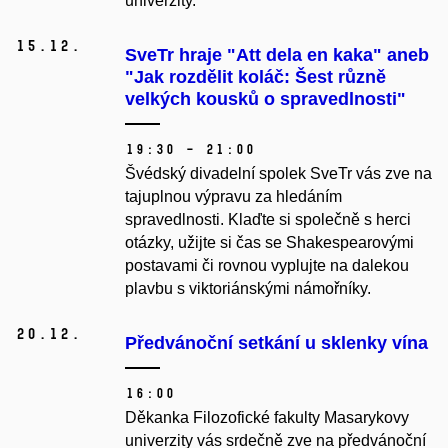
univerzity.
15.
12.
SveTr hraje "Att dela en kaka" aneb
"Jak rozdělit koláč: Šest různě
velkých kousků o spravedlnosti"
19:30 – 21:00
Švédský divadelní spolek SveTr vás zve na
tajuplnou výpravu za hledáním
spravedlnosti. Klaďte si společně s herci
otázky, užijte si čas se Shakespearovými
postavami či rovnou vyplujte na dalekou
plavbu s viktoriánskými námořníky.
20.
12.
Předvánoční setkání u sklenky vína
16:00
Děkanka Filozofické fakulty Masarykovy
univerzity vás srdečně zve na předvánoční