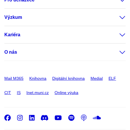
Výzkum
Kariéra
O nás
Mail M365
Knihovna
Digitální knihovna
Medial
ELF
CIT
IS
Inet.muni.cz
Online výuka
Facebook
Instagram
LinkedIn
Discord
Youtube
Spotify
Podcast
SoundC