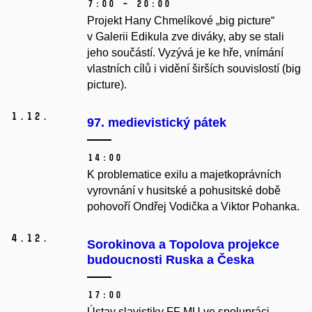
7:00 – 20:00
Projekt Hany Chmelíkové
„big picture“
v Galerii Edikula zve diváky, aby se stali
jeho součástí. Vyzývá je ke hře, vnímání
vlastních cílů i vidění širších souvislostí (big
picture).
1.
12.
97. medievistický pátek
14:00
K problematice exilu a majetkoprávních
vyrovnání v husitské a pohusitské době
pohovoří Ondřej Vodička a Viktor Pohanka.
4.
12.
Sorokinova a Topolova projekce
budoucnosti Ruska a Česka
17:00
Ústav slavistiky FF MU ve spolupráci