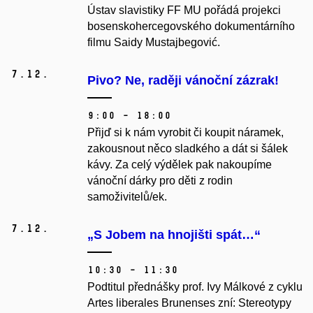
Ústav slavistiky FF MU pořádá projekci
bosenskohercegovského dokumentárního
filmu Saidy Mustajbegović.
7.
12.
Pivo? Ne, raději vánoční zázrak!
9:00 – 18:00
Přijď si k nám vyrobit či koupit náramek,
zakousnout něco sladkého a dát si šálek
kávy. Za celý výdělek pak nakoupíme
vánoční dárky pro děti z rodin
samoživitelů/ek.
7.
12.
„S Jobem na hnojišti spát…“
10:30 – 11:30
Podtitul přednášky prof. Ivy Málkové z cyklu
Artes liberales Brunenses zní:
Stereotypy