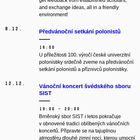
get feedback from established scholars,
and exchange ideas, all in a friendly
environment!
8.
12.
Předvánoční setkání polonistů
16:00
U příležitosti 100. výročí české univerzitní
polonistiky srdečně zveme na předvánoční
setkání polonistů a příznivců polonistiky.
12.
12.
Vánoční koncert švédského sboru
SIST
19:00 – 20:00
Brněnský sbor SIST i letos pokračuje
v obnovené tradici oblíbených vánočních
koncertů. Připravte se na tajuplnou
atmosféru dlouhé zimní noci, kterou umocní