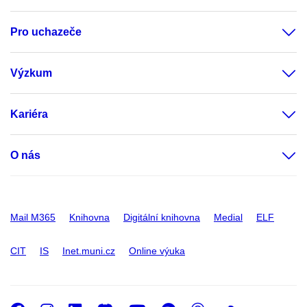
Pro uchazeče
Výzkum
Kariéra
O nás
Mail M365
Knihovna
Digitální knihovna
Medial
ELF
CIT
IS
Inet.muni.cz
Online výuka