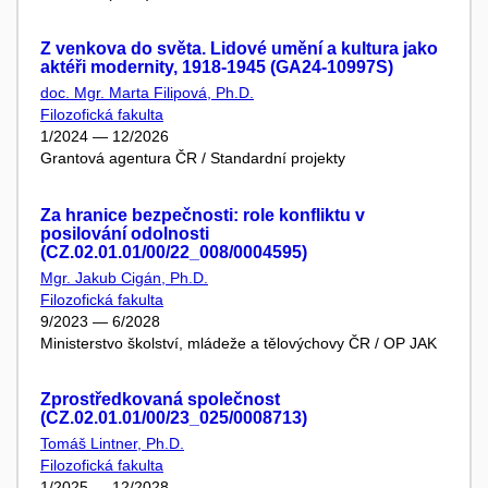
Z venkova do světa. Lidové umění a kultura jako
aktéři modernity, 1918-1945 (GA24-10997S)
doc. Mgr. Marta Filipová, Ph.D.
Filozofická fakulta
1/2024 — 12/2026
Grantová agentura ČR / Standardní projekty
Za hranice bezpečnosti: role konfliktu v
posilování odolnosti
(CZ.02.01.01/00/22_008/0004595)
Mgr. Jakub Cigán, Ph.D.
Filozofická fakulta
9/2023 — 6/2028
Ministerstvo školství, mládeže a tělovýchovy ČR / OP JAK
Zprostředkovaná společnost
(CZ.02.01.01/00/23_025/0008713)
Tomáš Lintner, Ph.D.
Filozofická fakulta
1/2025 — 12/2028