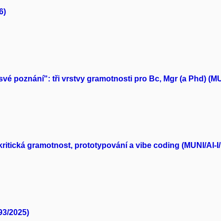
6)
své poznání": tři vrstvy gramotnosti pro Bc, Mgr (a Phd) (MU
 kritická gramotnost, prototypování a vibe coding (MUNI/AI-I
793/2025)