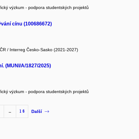
fický výzkum - podpora studentských projektů
ývání cínu (100686672)
j ČR / Interreg Česko-Sasko (2021-2027)
ní. (MUNI/A/1827/2025)
fický výzkum - podpora studentských projektů
…
16
Další