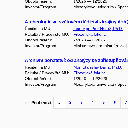
Období řešení:
1/2026 — 12/2026
Investor/Program:
Masarykova univerzita / Speci
Archeologie ve světovém dědictví - krajiny dob
Řešitel na MU:
doc. Mgr. Petr Hrubý, Ph.D.
Fakulta / Pracoviště MU:
Filozofická fakulta
Období řešení:
2/2023 — 6/2026
Investor/Program:
Ministerstvo pro místní rozvo
Archivní bohatství: od analýzy ke zpřístupňová
Řešitel na MU:
Mgr. Stanislav Bárta, Ph.D.
Fakulta / Pracoviště MU:
Filozofická fakulta
Období řešení:
1/2026 — 12/2026
Investor/Program:
Masarykova univerzita / Speci
1
2
3
4
5
6
7
Předchozí