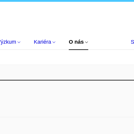
Výzkum
Kariéra
O nás
S