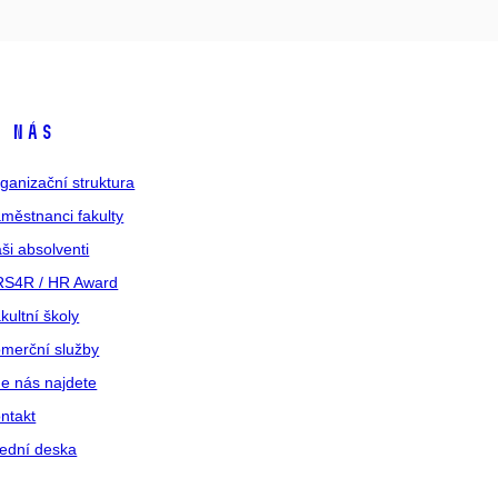
 nás
ganizační struktura
městnanci fakulty
ši absolventi
S4R / HR Award
kultní školy
merční služby
e nás najdete
ntakt
ední deska