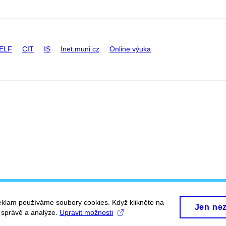
ELF
CIT
IS
Inet.muni.cz
Online výuka
eklam používáme soubory cookies. Když klikněte na
Jen ne
, správě a analýze.
Upravit možnosti