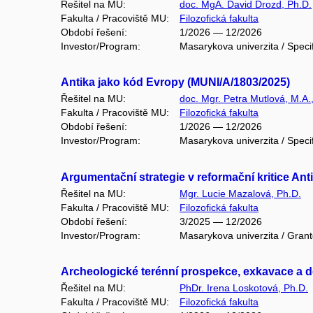
Řešitel na MU:
doc. MgA. David Drozd, Ph.D.
Fakulta / Pracoviště MU:
Filozofická fakulta
Období řešení:
1/2026 — 12/2026
Investor/Program:
Masarykova univerzita / Speci
Antika jako kód Evropy (MUNI/A/1803/2025)
Řešitel na MU:
doc. Mgr. Petra Mutlová, M.A.
Fakulta / Pracoviště MU:
Filozofická fakulta
Období řešení:
1/2026 — 12/2026
Investor/Program:
Masarykova univerzita / Speci
Argumentační strategie v reformační kritice Ant
Řešitel na MU:
Mgr. Lucie Mazalová, Ph.D.
Fakulta / Pracoviště MU:
Filozofická fakulta
Období řešení:
3/2025 — 12/2026
Investor/Program:
Masarykova univerzita / Gran
Archeologické terénní prospekce, exkavace a 
Řešitel na MU:
PhDr. Irena Loskotová, Ph.D.
Fakulta / Pracoviště MU:
Filozofická fakulta