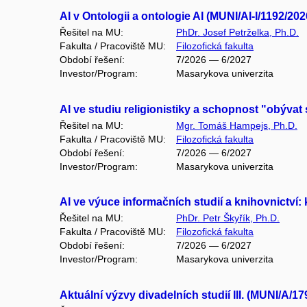
AI v Ontologii a ontologie AI (MUNI/AI-I/1192/202
Řešitel na MU:
PhDr. Josef Petrželka, Ph.D.
Fakulta / Pracoviště MU:
Filozofická fakulta
Období řešení:
7/2026 — 6/2027
Investor/Program:
Masarykova univerzita
AI ve studiu religionistiky a schopnost "obývat 
Řešitel na MU:
Mgr. Tomáš Hampejs, Ph.D.
Fakulta / Pracoviště MU:
Filozofická fakulta
Období řešení:
7/2026 — 6/2027
Investor/Program:
Masarykova univerzita
AI ve výuce informačních studií a knihovnictví:
Řešitel na MU:
PhDr. Petr Škyřík, Ph.D.
Fakulta / Pracoviště MU:
Filozofická fakulta
Období řešení:
7/2026 — 6/2027
Investor/Program:
Masarykova univerzita
Aktuální výzvy divadelních studií III. (MUNI/A/1