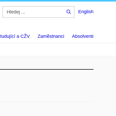
English
Hledej
...
tudující a CŽV
Zaměstnanci
Absolventi