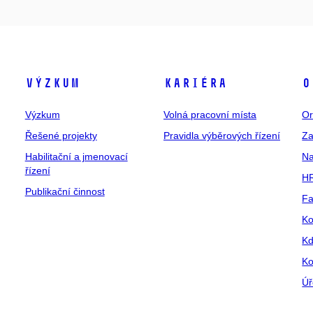
Výzkum
Kariéra
O
Výzkum
Volná pracovní místa
Or
Řešené projekty
Pravidla výběrových řízení
Za
Habilitační a jmenovací
Na
řízení
HR
Publikační činnost
Fa
Ko
Kd
Ko
Úř