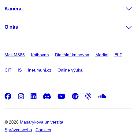
Kariéra
O nás
Mail M365
Knihovna
Digitální knihovna
Medial
ELF
CIT
IS
Inet.muni.cz
Online výuka
Facebook
Instagram
LinkedIn
Discord
Youtube
Spotify
Podcast
SoundC
© 2026
Masarykova univerzita
Správce webu
Cookies