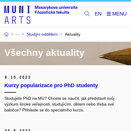
EN
Studijní oddělení
Aktuality
Všechny aktuality
6.
10.
2023
Kurzy popularizace pro PhD studenty
Studujete PhD na MU? Chcete se naučit, jak představit svůj
výzkum široké veřejnosti, studujícím, dětem nebo třeba své
babičce? Přihlaste se do speciálního kurzu.
20.
9.
2023