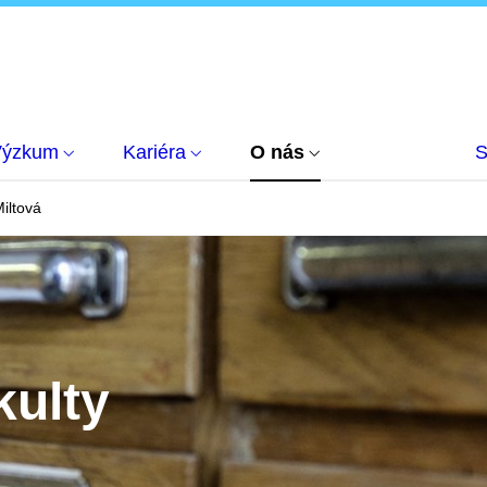
Výzkum
Kariéra
O nás
S
iltová
kulty