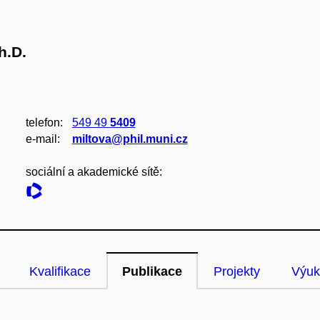
h.D.
telefon:
549 49
5409
e‑mail:
miltova@phil.muni.cz
sociální a akademické sítě:
Kvalifikace
Publikace
Projekty
Výuk