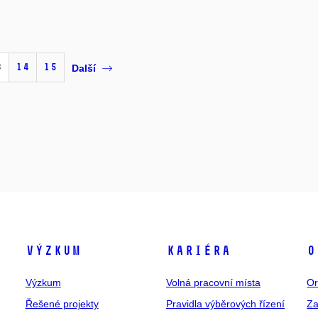
3
14
15
Další
Výzkum
Kariéra
O
Výzkum
Volná pracovní místa
Or
Řešené projekty
Pravidla výběrových řízení
Za