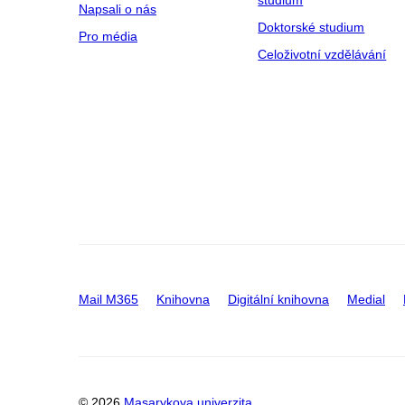
studium
Napsali o nás
Doktorské studium
Pro média
Celoživotní vzdělávání
Mail M365
Knihovna
Digitální knihovna
Medial
© 2026
Masarykova univerzita