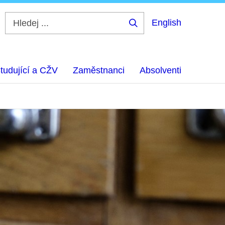
English
Hledej
...
tudující a CŽV
Zaměstnanci
Absolventi