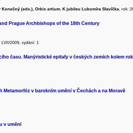
 Konečný (eds.), Orbis artium. K jubileu Lubomíra Slavíčka
, rok: 
and Prague Archbishops of the 18th Century
: LVII/2009, vydání: 1
ícího času. Manýristické epitafy v českých zemích kolem ro
ch Metamorfóz v barokním umění v Čechách a na Moravě
u v umění