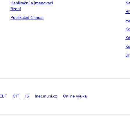
Habilitační a jmenovací
Na
řízení
HR
Publikační činnost
Fa
Ko
Kd
Ko
Úř
ELF
CIT
IS
Inet.muni.cz
Online výuka