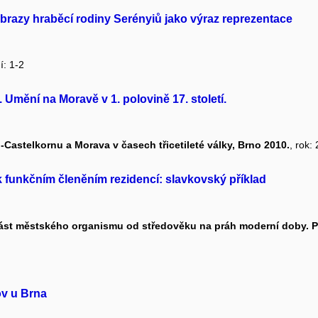
obrazy hraběcí rodiny Serényiů jako výraz reprezentace
í: 1-2
Umění na Moravě v 1. polovině 17. století.
-Castelkornu a Morava v časech třicetileté války, Brno 2010.
, rok:
 funkčním členěním rezidencí: slavkovský příklad
učást městského organismu od středověku na práh moderní doby. P
ov u Brna