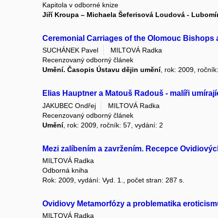
Kapitola v odborné knize
Jiří Kroupa – Michaela Šeferisová Loudová - Lubomír
Ceremonial Carriages of the Olomouc Bishops 
SUCHÁNEK Pavel
MILTOVÁ Radka
Recenzovaný odborný článek
Umění. Časopis Ústavu dějin umění
, rok: 2009, ročník
Elias Hauptner a Matouš Radouš - malíři umíraj
JAKUBEC Ondřej
MILTOVÁ Radka
Recenzovaný odborný článek
Umění
, rok: 2009, ročník: 57, vydání: 2
Mezi zalíbením a zavržením. Recepce Ovidiový
MILTOVÁ Radka
Odborná kniha
Rok: 2009, vydání: Vyd. 1., počet stran: 287 s.
Ovidiovy Metamorfózy a problematika eroticism
MILTOVÁ Radka