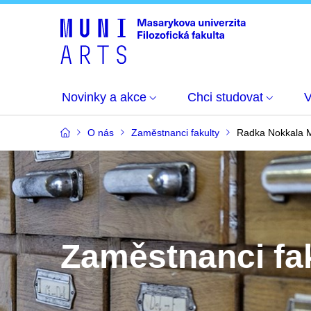
Novinky a akce
Chci studovat
O nás
Zaměstnanci fakulty
Radka Nokkala M
Zaměstnanci fa