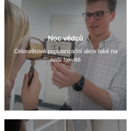
zjistěte na workshopech
Navštivte fakultní areál a
Noc vědců
přednáškách, čím se tu zabýváme.
a
Celosvětová popularizační akce také na
naší fakultě
VÍCE