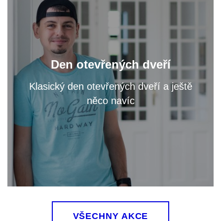
Navštivte nás a zeptejte se na cokoliv, co vás
zajímá, přímo vyučujících svého vysněného
Den otevřených dveří
programu.
Klasický den otevřených dveří a ještě
něco navíc
VÍCE
VŠECHNY AKCE