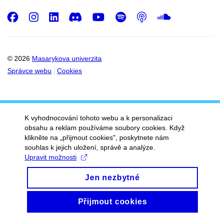
Facebook
Instagram
LinkedIn
Discord
Youtube
Spotify
Podcast
SoundC
© 2026
Masarykova univerzita
Správce webu
Cookies
K vyhodnocování tohoto webu a k personalizaci
obsahu a reklam používáme soubory cookies. Když
klikněte na „přijmout cookies", poskytnete nám
souhlas k jejich uložení, správě a analýze.
Upravit možnosti
Jen nezbytné
Přijmout cookies