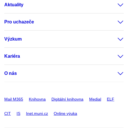
Aktuality
Pro uchazeče
Výzkum
Kariéra
O nás
Mail M365
Knihovna
Digitální knihovna
Medial
ELF
CIT
IS
Inet.muni.cz
Online výuka