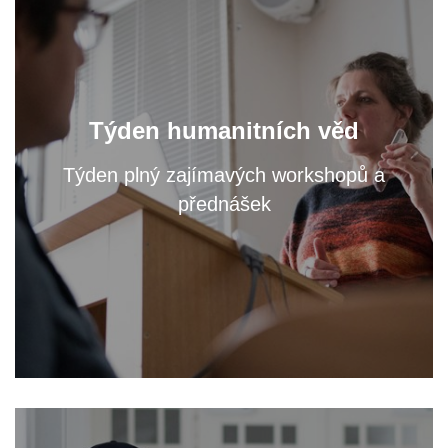
Oslavte s námi světový den filozofie a navštivte
Týden humanitních věd
přednášky a workshopy našich odborníků.
Týden plný zajímavých workshopů a
přednášek
VÍCE