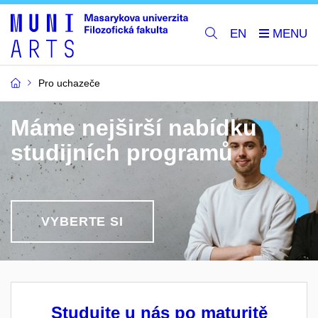
EN
Pro uchazeče
Máme nejširší nabídku
studijních programů
VYBERTE SI
Studujte u nás po maturitě