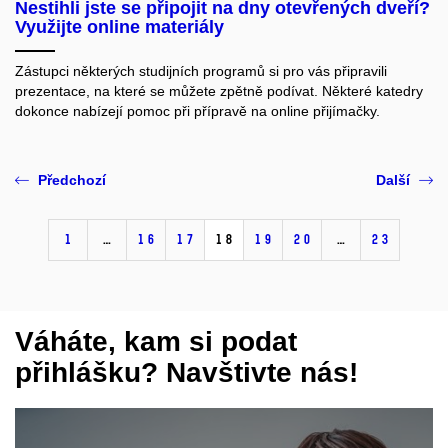
Nestihli jste se připojit na dny otevřených dveří?
Využijte online materiály
Zástupci některých studijních programů si pro vás připravili
prezentace, na které se můžete zpětně podívat. Některé katedry
dokonce nabízejí pomoc při přípravě na online přijímačky.
Předchozí
Další
1
…
16
17
18
19
20
…
23
Váháte, kam si podat
přihlášku? Navštivte nás!