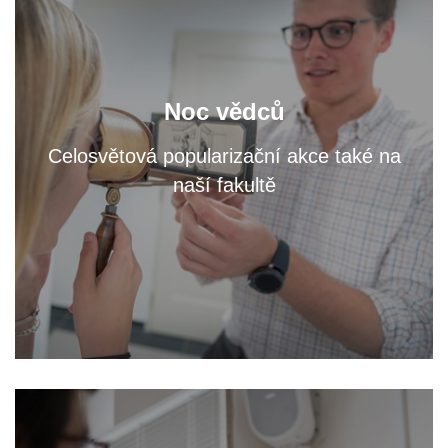
zjistěte na workshopech
Navštivte fakultní areál a
Noc vědců
přednáškách, čím se tu zabýváme.
a
Celosvětová popularizační akce také na
naší fakultě
VÍCE