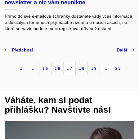
newsletter a nic vám neunikne
Přímo do své e-mailové schránky dostanete vždy včas informace
o důležitých termínech přijímacího řízení a o našich akcích, na
které se navíc budete moci registrovat dřív než ostatní.
Předchozí
Další
1
…
15
16
17
18
19
…
23
Váháte, kam si podat
přihlášku? Navštivte nás!