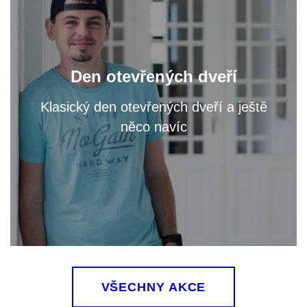
Navštivte nás a zeptejte se na cokoliv, co vás
zajímá, přímo vyučujících svého vysněného
Den otevřených dveří
programu.
Klasický den otevřených dveří a ještě
něco navíc
VÍCE
VŠECHNY AKCE