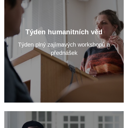
Oslavte s námi světový den filozofie a navštivte
Týden humanitních věd
přednášky a workshopy našich odborníků.
Týden plný zajímavých workshopů a
přednášek
VÍCE