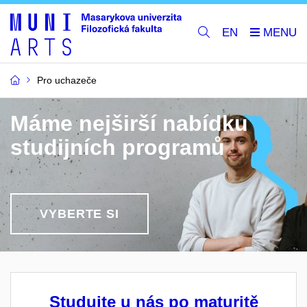
EN
Pro uchazeče
Máme nejširší nabídku
studijních programů
VYBERTE SI
Studujte u nás po maturitě