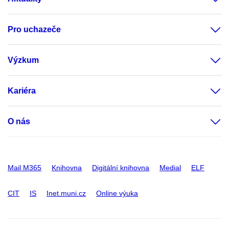
Pro uchazeče
Výzkum
Kariéra
O nás
Mail M365
Knihovna
Digitální knihovna
Medial
ELF
CIT
IS
Inet.muni.cz
Online výuka