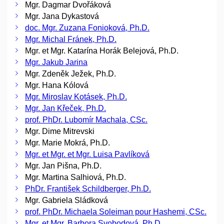
Mgr. Dagmar Dvořáková
Mgr. Jana Dykastová
doc. Mgr. Zuzana Fonioková, Ph.D.
Mgr. Michal Fránek, Ph.D.
Mgr. et Mgr. Katarína Horák Belejová, Ph.D.
Mgr. Jakub Jarina
Mgr. Zdeněk Ježek, Ph.D.
Mgr. Hana Kólová
Mgr. Miroslav Kotásek, Ph.D.
Mgr. Jan Křeček, Ph.D.
prof. PhDr. Lubomír Machala, CSc.
Mgr. Dime Mitrevski
Mgr. Marie Mokrá, Ph.D.
Mgr. et Mgr. et Mgr. Luisa Pavlíková
Mgr. Jan Pišna, Ph.D.
Mgr. Martina Salhiová, Ph.D.
PhDr. František Schildberger, Ph.D.
Mgr. Gabriela Sládková
prof. PhDr. Michaela Soleiman pour Hashemi, CSc.
Mgr. et Mgr. Barbora Svobodová, Ph.D.