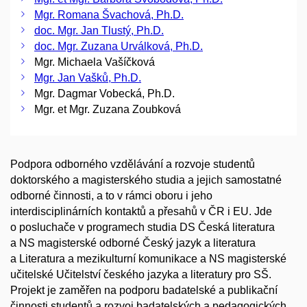
Mgr. Romana Švachová, Ph.D.
doc. Mgr. Jan Tlustý, Ph.D.
doc. Mgr. Zuzana Urválková, Ph.D.
Mgr. Michaela Vašíčková
Mgr. Jan Vašků, Ph.D.
Mgr. Dagmar Vobecká, Ph.D.
Mgr. et Mgr. Zuzana Zoubková
Podpora odborného vzdělávání a rozvoje studentů
doktorského a magisterského studia a jejich samostatné
odborné činnosti, a to v rámci oboru i jeho
interdisciplinárních kontaktů a přesahů v ČR i EU. Jde
o posluchače v programech studia DS Česká literatura
a NS magisterské odborné Český jazyk a literatura
a Literatura a mezikulturní komunikace a NS magisterské
učitelské Učitelství českého jazyka a literatury pro SŠ.
Projekt je zaměřen na podporu badatelské a publikační
činnosti studentů a rozvoj badatelských a pedagogických