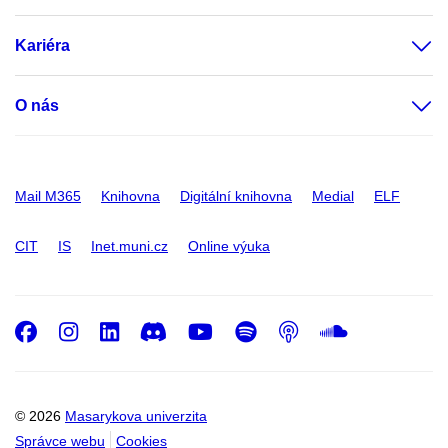
Kariéra
O nás
Mail M365
Knihovna
Digitální knihovna
Medial
ELF
CIT
IS
Inet.muni.cz
Online výuka
Facebook
Instagram
LinkedIn
Discord
Youtube
Spotify
Podcast
SoundC
© 2026
Masarykova univerzita
Správce webu
Cookies