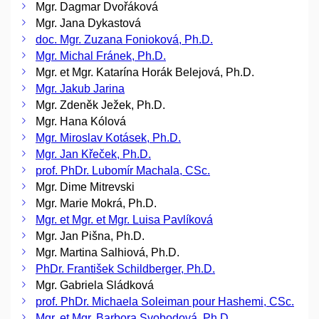
Mgr. Dagmar Dvořáková
Mgr. Jana Dykastová
doc. Mgr. Zuzana Fonioková, Ph.D.
Mgr. Michal Fránek, Ph.D.
Mgr. et Mgr. Katarína Horák Belejová, Ph.D.
Mgr. Jakub Jarina
Mgr. Zdeněk Ježek, Ph.D.
Mgr. Hana Kólová
Mgr. Miroslav Kotásek, Ph.D.
Mgr. Jan Křeček, Ph.D.
prof. PhDr. Lubomír Machala, CSc.
Mgr. Dime Mitrevski
Mgr. Marie Mokrá, Ph.D.
Mgr. et Mgr. et Mgr. Luisa Pavlíková
Mgr. Jan Pišna, Ph.D.
Mgr. Martina Salhiová, Ph.D.
PhDr. František Schildberger, Ph.D.
Mgr. Gabriela Sládková
prof. PhDr. Michaela Soleiman pour Hashemi, CSc.
Mgr. et Mgr. Barbora Svobodová, Ph.D.