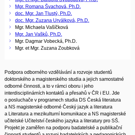
Mgr. Romana Švachová, Ph.D.
doc. Mgr. Jan Tlustý, Ph.D.
doc. Mgr. Zuzana Urválková, Ph.D.
Mgr. Michaela Vašíčková
Mgr. Jan Vašků, Ph.D.
Mgr. Dagmar Vobecká, Ph.D.
Mgr. et Mgr. Zuzana Zoubková
Podpora odborného vzdělávání a rozvoje studentů
doktorského a magisterského studia a jejich samostatné
odborné činnosti, a to v rámci oboru i jeho
interdisciplinárních kontaktů a přesahů v ČR i EU. Jde
o posluchače v programech studia DS Česká literatura
a NS magisterské odborné Český jazyk a literatura
a Literatura a mezikulturní komunikace a NS magisterské
učitelské Učitelství českého jazyka a literatury pro SŠ.
Projekt je zaměřen na podporu badatelské a publikační
činnosti studentů a rozvoj badatelských a pedagogických