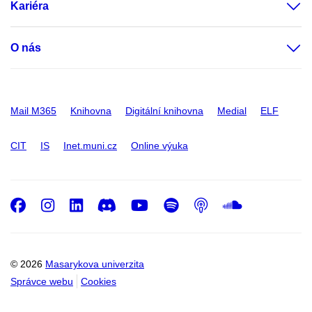
Kariéra
O nás
Mail M365
Knihovna
Digitální knihovna
Medial
ELF
CIT
IS
Inet.muni.cz
Online výuka
Facebook
Instagram
LinkedIn
Discord
Youtube
Spotify
Podcast
SoundC
© 2026
Masarykova univerzita
Správce webu
Cookies