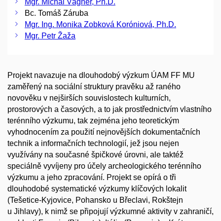
Mgr. Michal Vágner, Ph.D.
Bc. Tomáš Záruba
Mgr. Ing. Monika Zobková Koróniová, Ph.D.
Mgr. Petr Žaža
Projekt navazuje na dlouhodobý výzkum ÚAM FF MU
zaměřený na sociální struktury pravěku až raného
novověku v nejširších souvislostech kulturních,
prostorových a časových, a to jak prostřednictvím vlastního
terénního výzkumu, tak zejména jeho teoretickým
vyhodnocením za použití nejnovějších dokumentačních
technik a informačních technologií, jež jsou nejen
využívány na současné špičkové úrovni, ale taktéž
speciálně vyvíjeny pro účely archeologického terénního
výzkumu a jeho zpracování. Projekt se opírá o tři
dlouhodobé systematické výzkumy klíčových lokalit
(Tešetice-Kyjovice, Pohansko u Břeclavi, Rokštejn
u Jihlavy), k nimž se připojují výzkumné aktivity v zahraničí,