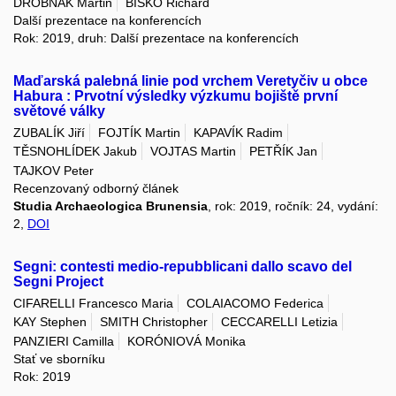
DROBŇÁK Martin
BÍŠKO Richard
Další prezentace na konferencích
Rok: 2019, druh: Další prezentace na konferencích
Maďarská palebná linie pod vrchem Veretyčiv u obce
Habura : Prvotní výsledky výzkumu bojiště první
světové války
ZUBALÍK Jiří
FOJTÍK Martin
KAPAVÍK Radim
TĚSNOHLÍDEK Jakub
VOJTAS Martin
PETŘÍK Jan
TAJKOV Peter
Recenzovaný odborný článek
Studia Archaeologica Brunensia
, rok: 2019, ročník: 24, vydání:
2,
DOI
Segni: contesti medio-repubblicani dallo scavo del
Segni Project
CIFARELLI Francesco Maria
COLAIACOMO Federica
KAY Stephen
SMITH Christopher
CECCARELLI Letizia
PANZIERI Camilla
KORÓNIOVÁ Monika
Stať ve sborníku
Rok: 2019