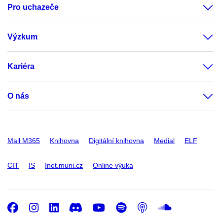
Pro uchazeče
Výzkum
Kariéra
O nás
Mail M365
Knihovna
Digitální knihovna
Medial
ELF
CIT
IS
Inet.muni.cz
Online výuka
Facebook
Instagram
LinkedIn
Discord
Youtube
Spotify
Podcast
SoundC