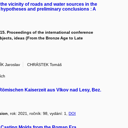
the vicinity of roads and water sources in the
 hypotheses and preliminary conclusions : A
15. Proceedings of the international conference
jects, ideas (From the Bronze Age to Late
K Jaroslav
CHRÁSTEK Tomáš
ích
 Römischen Kaiserzeit aus Vlkov nad Lesy, Bez.
sion
, rok: 2021, ročník: 98, vydání: 1,
DOI
he Casting Molds from the Roman Era