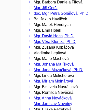
Mgr. Barbora Daniela Filová
Mgr. Jiří Geršl
doc. Mgr. Petra Goláňová, Ph.D.
Bc. Jakub Havlíček
Mgr. Marek Hendrych
Mgr. Emil Holek
Mgr. David Hons, Ph.D.
Mgr. Věra Klontza, Ph.D.
Mgr. Zuzana Kopáčová
Vladimíra Lepltová
Mgr. Marie Machová
Mgr. Johana Malíšková
Mgr. Jana Mazáčková, Ph.D.
Mgr. Linda Melicherová
Mgr. Miriam Molnárová
Mgr. Bc. Iveta Navrátilová
Mgr. Romilda Nevěčná
Mgr. Anna Nováčková
Mgr. Jaroslav Novotný
Mgr. Eliška Petřeková