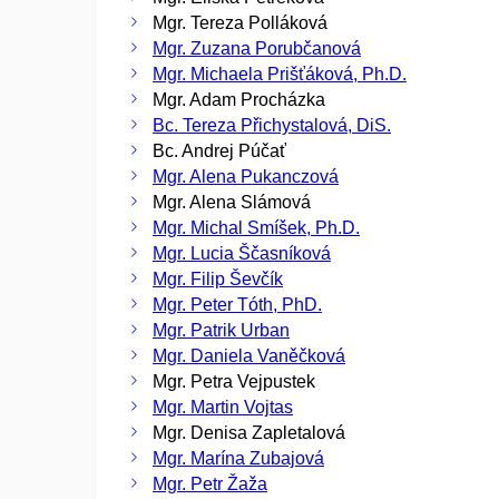
Mgr. Tereza Polláková
Mgr. Zuzana Porubčanová
Mgr. Michaela Prišťáková, Ph.D.
Mgr. Adam Procházka
Bc. Tereza Přichystalová, DiS.
Bc. Andrej Púčať
Mgr. Alena Pukanczová
Mgr. Alena Slámová
Mgr. Michal Smíšek, Ph.D.
Mgr. Lucia Ščasníková
Mgr. Filip Ševčík
Mgr. Peter Tóth, PhD.
Mgr. Patrik Urban
Mgr. Daniela Vaněčková
Mgr. Petra Vejpustek
Mgr. Martin Vojtas
Mgr. Denisa Zapletalová
Mgr. Marína Zubajová
Mgr. Petr Žaža