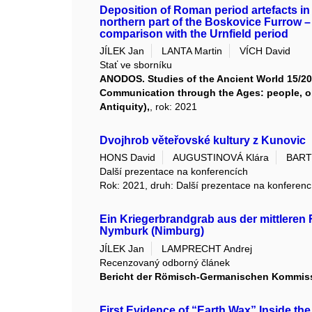
Deposition of Roman period artefacts in 
northern part of the Boskovice Furrow –
comparison with the Urnfield period
JÍLEK Jan
LANTA Martin
VÍCH David
Stať ve sborníku
ANODOS. Studies of the Ancient World 15/20
Communication through the Ages: people, ob
Antiquity),
, rok: 2021
Dvojhrob věteřovské kultury z Kunovic
HONS David
AUGUSTINOVÁ Klára
BARTÍ
Další prezentace na konferencích
Rok: 2021, druh: Další prezentace na konferenc
Ein Kriegerbrandgrab aus der mittleren
Nymburk (Nimburg)
JÍLEK Jan
LAMPRECHT Andrej
Recenzovaný odborný článek
Bericht der Römisch-Germanischen Kommis
First Evidence of “Earth Wax” Inside t