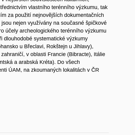
střednictvím vlastního terénního výzkumu, tak
ím za použití nejnovějších dokumentačních
ež jsou nejen využívány na současné špičkové
 pro účely archeologického terénního výzkumu
 tři dlouhodobé systematické výzkumy
ohansko u Břeclavi, Rokštejn u Jihlavy),
zahraničí, v oblasti Francie (Bibracte), Itálie
antská a arabská Kréta). Do všech
denti ÚAM, na zkoumaných lokalitách v ČR