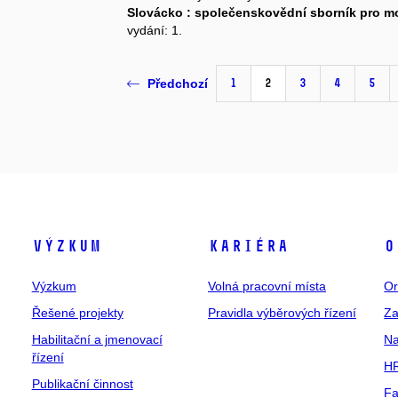
Slovácko : společenskovědní sborník pro 
vydání: 1.
1
2
3
4
5
Předchozí
Výzkum
Kariéra
O
Výzkum
Volná pracovní místa
Or
Řešené projekty
Pravidla výběrových řízení
Za
Habilitační a jmenovací
Na
řízení
HR
Publikační činnost
Fa