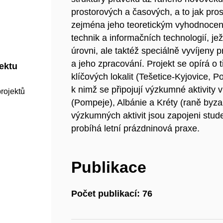
prostorových a časových, a to jak pro
zejména jeho teoretickým vyhodnocen
technik a informačních technologií, j
úrovni, ale taktéž speciálně vyvíjeny
a jeho zpracování. Projekt se opírá o
jektu
klíčových lokalit (Tešetice-Kyjovice, P
k nimž se připojují výzkumné aktivity v 
rojektů
(Pompeje), Albánie a Kréty (raně byz
výzkumných aktivit jsou zapojeni stu
probíhá letní prázdninová praxe.
Publikace
Počet publikací: 76