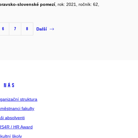
moravsko-slovenské pomezí
, rok: 2021, ročník: 62,
6
7
8
Další
 nás
ganizační struktura
městnanci fakulty
ši absolventi
S4R / HR Award
kultní školy