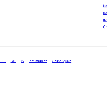
Ko
Kd
Ko
Úř
ELF
CIT
IS
Inet.muni.cz
Online výuka