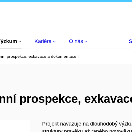
Výzkum
Kariéra
O nás
S
énní prospekce, exkavace a dokumentace I
énní prospekce, exkavac
Projekt navazuje na dlouhodobý výz
struktury pravěku až raného novověku v