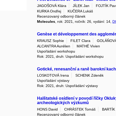
JAGOŠOVÁ Klára
JÍLEK Jan
FOJTÍK Pav
KURKA Ondřej
KUČERA Lukáš
Recenzovaný odborný článek
Molecules
, rok: 2021, ročník: 26, vydání: 14,
D
Genèse et développement des agglomérat
KRAUSZ Sophie
FILET Clara
GOLÁŇOVÁ
ALCANTRA Aurélien
MATHÉ Vivien
Uspořádání workshopu
Rok: 2021, druh: Uspořádání workshopu
Gotické, renesanční a raně barokní kac
LOSKOTOVÁ Irena
SCHENK Zdeněk
Uspořádání výstavy
Rok: 2021, druh: Uspořádání výstavy
Halštatské osídlení v povodí říčky Okl
archeologických výzkumů
HONS David
CHRÁSTEK Tomáš
BARTÍK 
Recenzovaný odborný článek