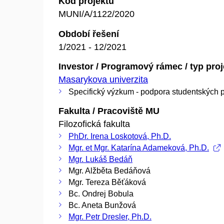
Kód projektu
MUNI/A/1122/2020
Období řešení
1/2021 - 12/2021
Investor / Programový rámec / typ pro
Masarykova univerzita
Specifický výzkum - podpora studentských p
Fakulta / Pracoviště MU
Filozofická fakulta
PhDr. Irena Loskotová, Ph.D.
Mgr. et Mgr. Katarína Adameková, Ph.D.
Mgr. Lukáš Bedáň
Mgr. Alžběta Bedáňová
Mgr. Tereza Běťáková
Bc. Ondrej Bobula
Bc. Aneta Bunžová
Mgr. Petr Dresler, Ph.D.