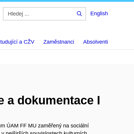
English
Hledej
...
tudující a CŽV
Zaměstnanci
Absolventi
e a dokumentace I
kum ÚAM FF MU zaměřený na sociální
 nejširších souvislostech kulturních,