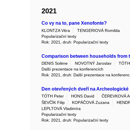
2021
Co vy na to, pane Xenofonte?
KLONTZA Věra
TENGERIOVÁ Romilda
Popularizační texty
Rok: 2021, druh: Popularizační texty
Comparison between households from the
DENIS Soléne
NOVOTNÝ Jaroslav
TÓTH 
Další prezentace na konferencích
Rok: 2021, druh: Další prezentace na konferenc
Den otevřených dveří na Archeologické z
TÓTH Peter
HONS David
ČEREVKOVÁ Al
ŠEVČÍK Filip
KOPÁČOVÁ Zuzana
HENDR
LEPLTOVÁ Vladimíra
Popularizační texty
Rok: 2021, druh: Popularizační texty