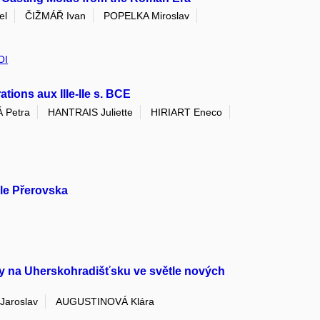
el
ČIŽMÁŘ Ivan
POPELKA Miroslav
OI
ions aux IIIe-IIe s. BCE
 Petra
HANTRAIS Juliette
HIRIART Eneco
hle Přerovska
uky na Uherskohradišťsku ve světle nových
Jaroslav
AUGUSTINOVÁ Klára