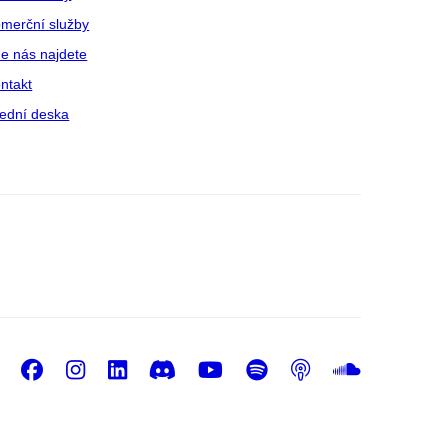
merční služby
e nás najdete
ntakt
ední deska
Facebook
Instagram
LinkedIn
Discord
Youtube
Spotify
Podcast
Sound