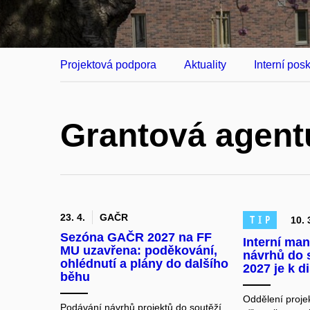
Projektová podpora
Aktuality
Interní pos
Grantová agent
23. 4.
GAČR
TIP
10. 
Sezóna GAČR 2027 na FF
Interní ma
MU uzavřena: poděkování,
návrhů do 
ohlédnutí a plány do dalšího
2027 je k d
běhu
Oddělení proj
Podávání návrhů projektů do soutěží