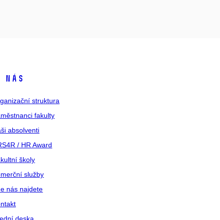
 nás
ganizační struktura
městnanci fakulty
ši absolventi
S4R / HR Award
kultní školy
merční služby
e nás najdete
ntakt
ední deska