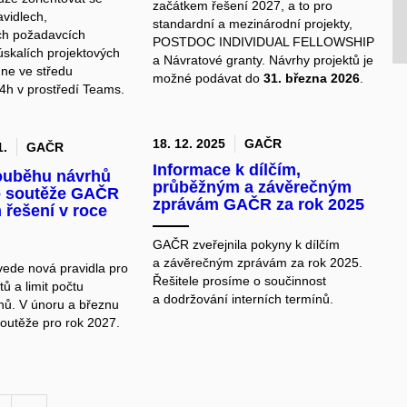
začátkem řešení 2027, a to pro
avidlech,
standardní a mezinárodní projekty,
ích požadavcích
POSTDOC INDIVIDUAL FELLOWSHIP
 úskalích projektových
a Návratové granty. Návrhy projektů je
ne ve středu
možné podávat do
31. března 2026
.
4h v prostředí Teams.
18. 12. 2025
GAČR
1.
GAČR
Informace k dílčím,
ouběhu návrhů
průběžným a závěrečným
o soutěže GAČR
zprávám GAČR za rok 2025
 řešení v roce
GAČR zveřejnila pokyny k dílčím
a závěrečným zprávám za rok 2025.
ede nová pravidla pro
Řešitele prosíme o součinnost
ů a limit počtu
a dodržování interních termínů.
hů. V únoru a březnu
soutěže pro rok 2027.