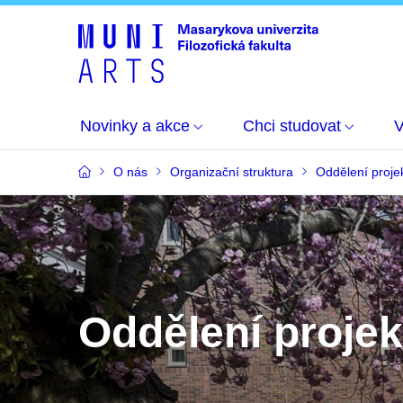
Novinky a akce
Chci studovat
O nás
Organizační struktura
Oddělení proje
Oddělení proje