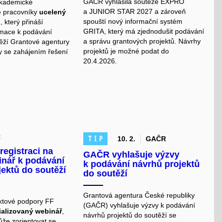
GAČR vyhlásila soutěže EXPRO
 akademické
a JUNIOR STAR 2027 a zároveň
é pracovníky
ucelený
spouští nový informační systém
l
, který přináší
GRITA, který má zjednodušit podávání
rmace k podávání
a správu grantových projektů. Návrhy
ěží Grantové agentury
projektů je možné podat do
y se zahájením řešení
20.4.2026.
R
TIP
10. 2.
GAČR
registraci na
GAČR vyhlašuje výzvy
inář k podávání
k podávání návrhů projektů
jektů do soutěží
do soutěží
Grantová agentura České republiky
ktové podpory FF
(GAČR) vyhlašuje výzvy k podávání
ializovaný webinář
,
návrhů projektů do soutěží se
že zorientovat se