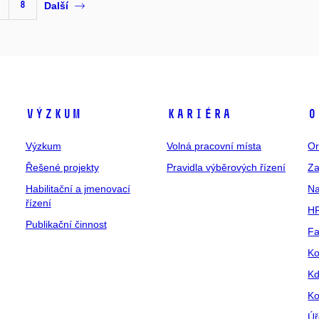
8
Další
Výzkum
Kariéra
O
Výzkum
Volná pracovní místa
Or
Řešené projekty
Pravidla výběrových řízení
Za
Habilitační a jmenovací
Na
řízení
HR
Publikační činnost
Fa
Ko
Kd
Ko
Úř