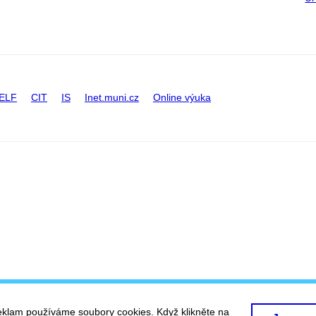
ELF
CIT
IS
Inet.muni.cz
Online výuka
eklam používáme soubory cookies. Když klikněte na