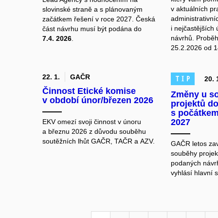
v aktuálních pr
slovinské straně a s plánovaným
administrativn
začátkem řešení v roce 2027. Česká
i nejčastějších
část návrhu musí být podána do
návrhů. Proběh
7.4. 2026
.
25.2.2026 od 1
22. 1.
GAČR
TIP
20. 
Činnost Etické komise
Změny u s
v období únor/březen 2026
projektů d
s počátkem
2027
EKV omezí svoji činnost v únoru
a březnu 2026 z důvodu souběhu
soutěžních lhůt GAČR, TAČR a AZV.
GAČR letos zav
souběhy projekt
podaných návr
vyhlásí hlavní 