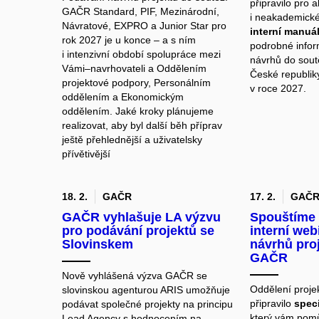
připravilo pro
GAČR Standard, PIF, Mezinárodní,
i neakademick
Návratové, EXPRO a Junior Star pro
interní manuá
rok 2027 je u konce – a s ním
podrobné info
i intenzivní období spolupráce mezi
návrhů do sout
Vámi–navrhovateli a Oddělením
České republik
projektové podpory, Personálním
v roce 2027.
oddělením a Ekonomickým
oddělením. Jaké kroky plánujeme
realizovat, aby byl další běh příprav
ještě přehlednější a uživatelsky
přívětivější
18. 2.
GAČR
17. 2.
GAČ
GAČR vyhlašuje LA výzvu
Spouštíme 
pro podávání projektů se
interní web
Slovinskem
návrhů pro
GAČR
Nově vyhlášená výzva GAČR se
Oddělení proje
slovinskou agenturou ARIS umožňuje
připravilo
spec
podávat společné projekty na principu
který vám pomů
Lead Agency s hodnocením na