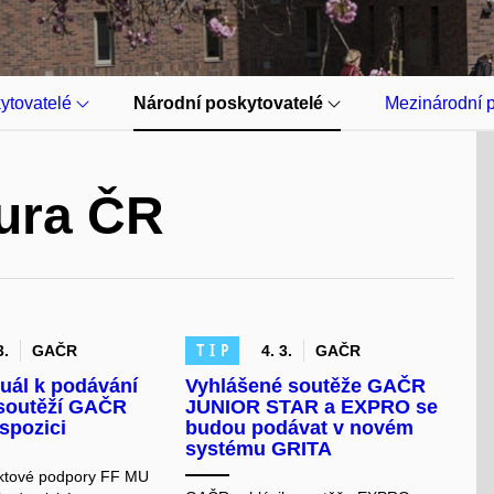
kytovatelé
Národní poskytovatelé
Mezinárodní 
ura ČR
TIP
3.
GAČR
4. 3.
GAČR
nuál k podávání
Vyhlášené soutěže GAČR
soutěží GAČR
JUNIOR STAR a EXPRO se
ispozici
budou podávat v novém
systému GRITA
ektové podpory FF MU