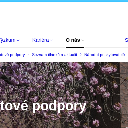
Výzkum
Kariéra
O nás
S
ktové podpory
Seznam článků a aktualit
Národní poskytovatelé
ktové podpory