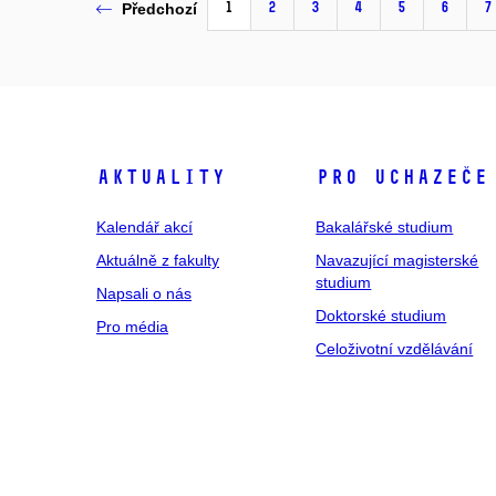
1
2
3
4
5
6
7
Předchozí
Aktuality
Pro uchazeče
Kalendář akcí
Bakalářské studium
Aktuálně z fakulty
Navazující magisterské
studium
Napsali o nás
Doktorské studium
Pro média
Celoživotní vzdělávání