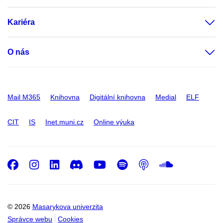
Kariéra
O nás
Mail M365
Knihovna
Digitální knihovna
Medial
ELF
CIT
IS
Inet.muni.cz
Online výuka
Facebook
Instagram
LinkedIn
Discord
Youtube
Spotify
Podcast
SoundC
© 2026
Masarykova univerzita
Správce webu
Cookies