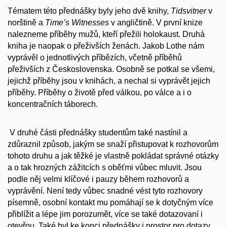
Tématem této přednášky byly jeho dvě knihy,
Tidsvitner
v
norštině a
Time’s Witnesses
v angličtině. V první knize
nalezneme příběhy mužů, kteří přežili holokaust. Druhá
kniha je naopak o přeživších ženách. Jakob Lothe nám
vyprávěl o jednotlivých příbězích, včetně příběhů
přeživších z Československa. Osobně se potkal se všemi,
jejichž příběhy jsou v knihách, a nechal si vyprávět jejich
příběhy. Příběhy o životě před válkou, po válce a i o
koncentračních táborech.
V druhé části přednášky studentům také nastínil a
zdůraznil způsob, jakým se snaží přistupovat k rozhovorům
tohoto druhu a jak těžké je vlastně pokládat správné otázky
a o tak hrozných zážitcích s oběťmi vůbec mluvit. Jsou
podle něj velmi klíčové i pauzy během rozhovorů a
vyprávění. Není tedy vůbec snadné vést tyto rozhovory
písemně, osobní kontakt mu pomáhají se k dotyčným více
přiblížit a lépe jim porozumět, více se také dotazovaní i
otevřou. Také byl ke konci přednášky i prostor pro dotazy,