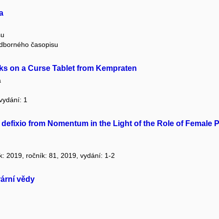
a
su
 odborného časopisu
ks on a Curse Tablet from Kempraten
a
 vydání: 1
defixio from Nomentum in the Light of the Role of Female 
ok: 2019, ročník: 81, 2019, vydání: 1-2
rární vědy