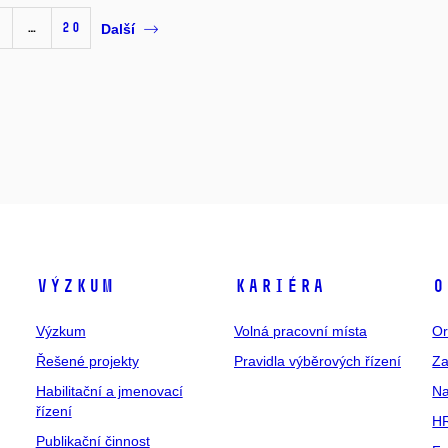
…
20
Další
Výzkum
Kariéra
O
Výzkum
Volná pracovní místa
Or
Řešené projekty
Pravidla výběrových řízení
Za
Habilitační a jmenovací
Na
řízení
HR
Publikační činnost