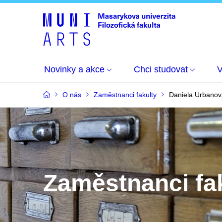
Novinky a akce
Chci studovat
O nás
Zaměstnanci fakulty
Daniela Urbanov
Zaměstnanci fa