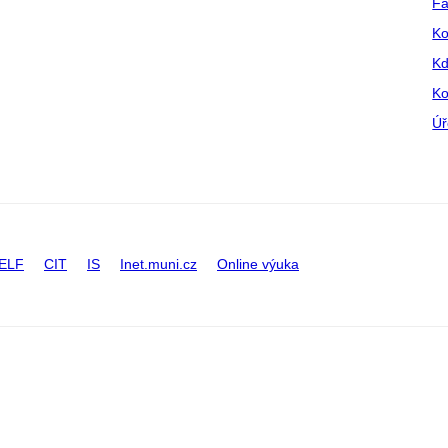
Fa
Ko
Kd
Ko
Úř
ELF
CIT
IS
Inet.muni.cz
Online výuka