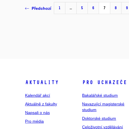
1
…
5
6
7
8
9
Předchozí
Aktuality
Pro uchazeče
Kalendář akcí
Bakalářské studium
Aktuálně z fakulty
Navazující magisterské
studium
Napsali o nás
Doktorské studium
Pro média
Celoživotní vzdělávání