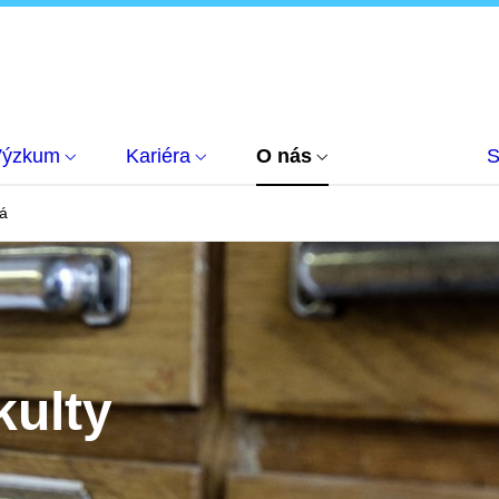
Výzkum
Kariéra
O nás
S
á
kulty