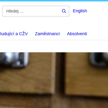
English
Hledej
...
tudující a CŽV
Zaměstnanci
Absolventi