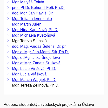
Mgr. Matyáš Foltýn
prof. PhDr. Bohumil Fořt, Ph.D.
doc. Mgr. Jan Havliš, Dr.
Mgr. Tetiana Ieremenko
Mgr. Martin Juřen
Mgr. Nina Kapušová, Ph.D.
Mgr. Michaela Květoňová
Mgr. Tereza Slunská
doc. Mag. Vaidas Šeferis, Dr. phil.
Mgr. et Mgr. Jan-Marek Šík, Ph.D.
Mgr. et Mgr. Jitka Šnejdrlová
Mgr. et Mgr. Žaneta Šulíková
Mgr. Lucie Vinšová, Ph.D.
Mgr. Lucia Vlášková
Mgr. Marcin Wągiel, Ph.D.
Mgr. Tereza Zelinová, Ph.D.
Podpora studentských vědeckých projektů na Ústavu