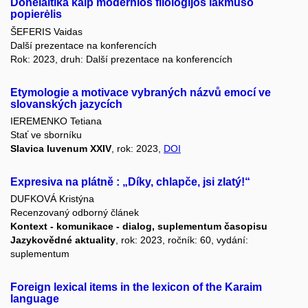
Donelaitika kaip modernios filologijos lakmuso
popierėlis
ŠEFERIS Vaidas
Další prezentace na konferencích
Rok: 2023, druh: Další prezentace na konferencích
Etymologie a motivace vybraných názvů emocí ve
slovanských jazycích
IEREMENKO Tetiana
Stať ve sborníku
Slavica Iuvenum XXIV
, rok: 2023,
DOI
Expresiva na plátně : „Díky, chlapče, jsi zlatý!“
DUFKOVÁ Kristýna
Recenzovaný odborný článek
Kontext - komunikace - dialog, suplementum časopisu
Jazykovědné aktuality
, rok: 2023, ročník: 60, vydání:
suplementum
Foreign lexical items in the lexicon of the Karaim
language