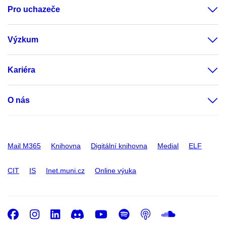
Pro uchazeče
Výzkum
Kariéra
O nás
Mail M365
Knihovna
Digitální knihovna
Medial
ELF
CIT
IS
Inet.muni.cz
Online výuka
Facebook
Instagram
LinkedIn
Discord
Youtube
Spotify
Podcast
SoundC