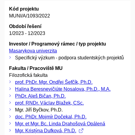
Kód projektu
MUNI/A/1093/2022
Období řešení
1/2023 - 12/2023
Investor / Programový rámec / typ projektu
Masarykova univerzita
Specifický výzkum - podpora studentských projektů
Fakulta / Pracoviště MU
Filozofická fakulta
prof. PhDr. Mgr. Ondřej Šefčík, Ph.D.
Halina Beresnevičiúte Nosalova, Ph.D., M.A.
PhDr. Aleš Bičan, Ph.D.
prof. RNDr. Václav Blažek, CSc.
Mgr. Jiří Byčkov, Ph.D.
doc. PhDr. Mojmír Dočekal, Ph.D.
Mgr. et Mgr. Bc. Linda Drahošová Opálená
Mgr. Kristýna Dufková, Ph.D.