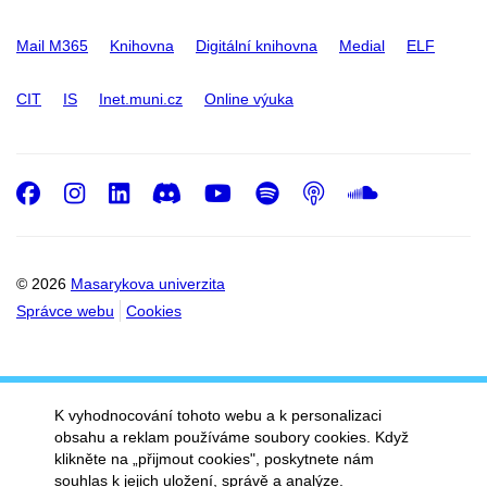
Mail M365
Knihovna
Digitální knihovna
Medial
ELF
CIT
IS
Inet.muni.cz
Online výuka
Facebook
Instagram
LinkedIn
Discord
Youtube
Spotify
Podcast
SoundC
© 2026
Masarykova univerzita
Správce webu
Cookies
K vyhodnocování tohoto webu a k personalizaci
obsahu a reklam používáme soubory cookies. Když
klikněte na „přijmout cookies", poskytnete nám
souhlas k jejich uložení, správě a analýze.