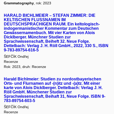
Grammatography
, rok: 2023
HARALD BICHLMEIER – STEFAN ZIMMER: DIE
KELTISCHEN FLUSSNAMEN IM
DEUTSCHSPRACHIGEN RAUM. Ein keltologisch-
indogermanistischer Kommentar zum Deutschen
Gewässernamenbuch. Mit vier Karten von Alois
Dicklberger. Münchner Studien zur
Sprachwissenschaft, Beiheft 32. Neue Folge.
Dettelbach: Verlag J. H. Röll GmbH., 2022, 330 S., ISBN
9-783-89754-616-5
ŠEFČÍK Ondřej
Recenze
Rok: 2023, druh: Recenze
Harald Bichlmeier: Studien zu nordostbayerischen
Orts- und Flurnamen auf -(n)itz und -(a)tz. Mit einer
karte von Alois Dicklberger. Dettelbach: Verlag J. H.
Röll GmbH. Münchener Studien zur
Sprachwissenschaft, Beihaft 31, Neue Folge. ISBN 9-
783-89754-603-5
ŠEFČÍK Ondřej
Recenze