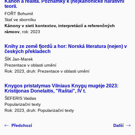
Kánon a realita. Poznámky k (ne)kanonické narativní
teorii.
FOŘT Bohumil
Stať ve sborníku
Kánony v sieti kontextov, interpretácií a referenčných
rámcov
, rok: 2023
Knihy ze země fjordů a hor: Norská literatura (nejen) v
českých překladech
ŠÍK Jan-Marek
Prezentace v oblasti umění
Rok: 2023, druh: Prezentace v oblasti umění
Knygos pristatymas Vilniaus Knygų mugėje 2023:
Kristijonas Donelaitis, "Raštai", IV t.
ŠEFERIS Vaidas
Popularizační texty
Rok: 2023, druh: Popularizační texty
Předchozí
Další