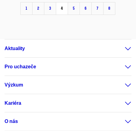
1
2
3
4
5
6
7
8
Aktuality
Pro uchazeče
Výzkum
Kariéra
O nás