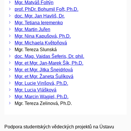
Mgr. Matyáš Foltýn
prof. PhDr. Bohumil Fořt, Ph.D.
doc. Mgr. Jan Havliš, Dr.
Mgr. Tetiana Ieremenko
Mgr. Martin Juřen
Mgr. Nina Kapušová, Ph.D.
Mgr. Michaela Květoňová
Mgr. Tereza Slunská
doc. Mag. Vaidas Šeferis, Dr. phil.
Mgr. et Mgr. Jan-Marek Šík, Ph.D.
Mgr. et Mgr. Jitka Šnejdrlová
Mgr. et Mgr. Žaneta Šulíková
Mgr. Lucie Vinšová, Ph.D.
Mgr. Lucia Vlášková
Mgr. Marcin Wągiel, Ph.D.
Mgr. Tereza Zelinová, Ph.D.
Podpora studentských vědeckých projektů na Ústavu