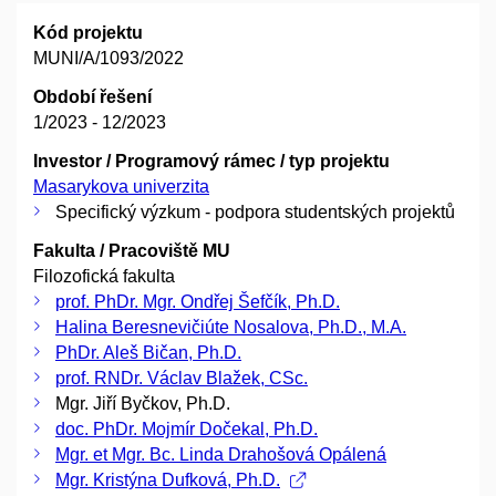
Kód projektu
MUNI/A/1093/2022
Období řešení
1/2023 - 12/2023
Investor / Programový rámec / typ projektu
Masarykova univerzita
Specifický výzkum - podpora studentských projektů
Fakulta / Pracoviště MU
Filozofická fakulta
prof. PhDr. Mgr. Ondřej Šefčík, Ph.D.
Halina Beresnevičiúte Nosalova, Ph.D., M.A.
PhDr. Aleš Bičan, Ph.D.
prof. RNDr. Václav Blažek, CSc.
Mgr. Jiří Byčkov, Ph.D.
doc. PhDr. Mojmír Dočekal, Ph.D.
Mgr. et Mgr. Bc. Linda Drahošová Opálená
Mgr. Kristýna Dufková, Ph.D.