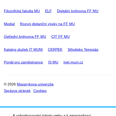
Filozofická fakulta MU
ELF
Digitální knihovna FF MU
Medial
Rozvoj distanční výuky na FF MU
Ústřední knihovna FF MU
CIT FF MU
Katalog služeb IT MUNI
CERPEK
Středisko Teiresiás
Portál pro zaměstnance
IS MU
inet.muni.cz
© 2026
Masarykova univerzita
Správce stránek
Cookies
K vyhodnocování tohoto webu a k personalizaci