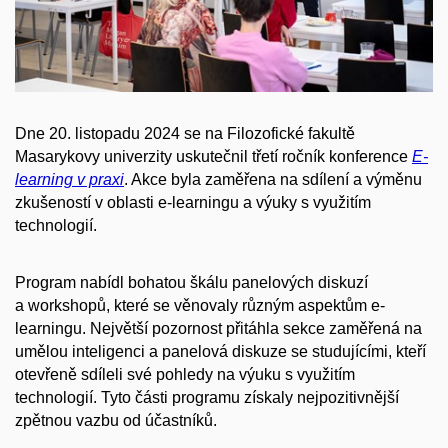
Dne 20. listopadu 2024 se na Filozofické fakultě
Masarykovy univerzity uskutečnil třetí ročník konference
E-
learning v praxi
. Akce byla zaměřena na sdílení a výměnu
zkušeností v oblasti e-learningu a výuky s využitím
technologií.
Program nabídl bohatou škálu panelových diskuzí
a workshopů, které se věnovaly různým aspektům e-
learningu. Největší pozornost přitáhla sekce zaměřená na
umělou inteligenci a panelová diskuze se studujícími, kteří
otevřeně sdíleli své pohledy na výuku s využitím
technologií. Tyto části programu získaly nejpozitivnější
zpětnou vazbu od účastníků.