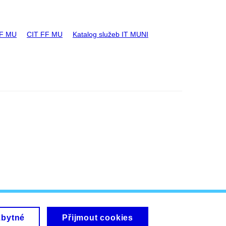
FF MU
CIT FF MU
Katalog služeb IT MUNI
zbytné
Přijmout cookies