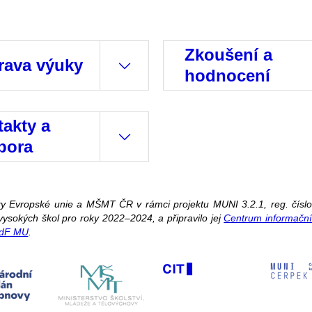
Zkoušení a
rava výuky
hodnocení
akty a
pora
ory Evropské unie a MŠMT ČR v rámci projektu MUNI 3.2.1, reg. č
ysokých škol pro roky 2022–2024, a připravilo jej
Centrum informační
PdF MU
.