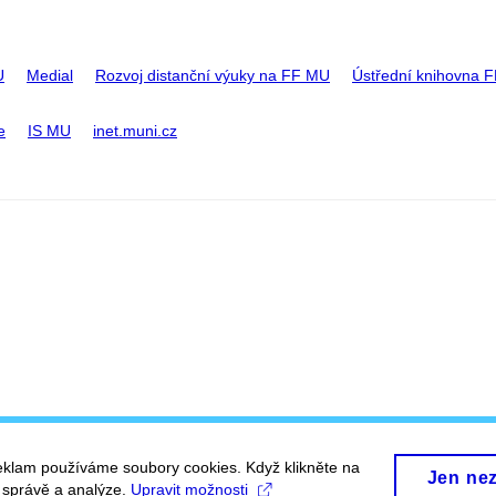
U
Medial
Rozvoj distanční výuky na FF MU
Ústřední knihovna 
e
IS MU
inet.muni.cz
eklam používáme soubory cookies. Když klikněte na
Jen ne
, správě a analýze.
Upravit možnosti