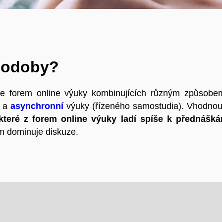
podoby?
íce forem online výuky kombinujících různým způsob
) a
asynchronní
výuky (řízeného samostudia). Vhodnou 
které z forem online výuky ladí spíše k přednášk
ým dominuje diskuze.