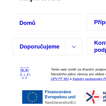
Příp
Domů
Kont
Doporučujeme
pod
Tento web vznikl za finanční podp
Národního plánu obnovy pro oblast v
ÚPV FF MU
a
Katedry pedagogiky 