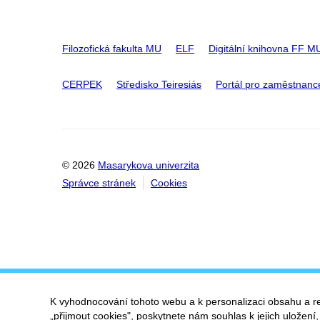
Filozofická fakulta MU
ELF
Digitální knihovna FF M
CERPEK
Středisko Teiresiás
Portál pro zaměstnanc
© 2026
Masarykova univerzita
Správce stránek
Cookies
K vyhodnocování tohoto webu a k personalizaci obsahu a r
„přijmout cookies", poskytnete nám souhlas k jejich uložení