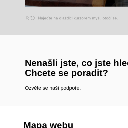
Najeďte na dlaždici kurzorem myši, otočí se.
Nenašli jste, co jste hle
Chcete se poradit?
Ozvěte se naší podpoře.
Mapa webu