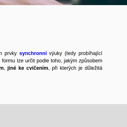
em prvky
synchronní
výuky (tedy probíhající
formu lze určit podle toho, jakým způsobem
ám
,
jiné ke cvičením
, při kterých je důležitá