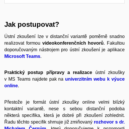
Jak postupovat?
Ústní zkoušení lze v distanční variantě poměrně snadno
realizovat formou
videokonferenčních hovorů
. Fakultou
doporučovaným
nástrojem pro ústní zkoušení je aplikace
Microsoft Teams
.
Praktický postup přípravy a realizace
ústní zkoušky
v MS Teams najdete pak na
univerzitním webu k výuce
online
.
Přestože je formát ústní zkoušky online velmi blízký
kontaktní variantě, nese s sebou distanční podoba
některá specifika, která je dobré při zkoušení zohlednit.
Řadu těchto specifik shrnuje již zmiňovaný
rozhovor s dr.
Michalem Černým
, který doporučujeme k pozornosti