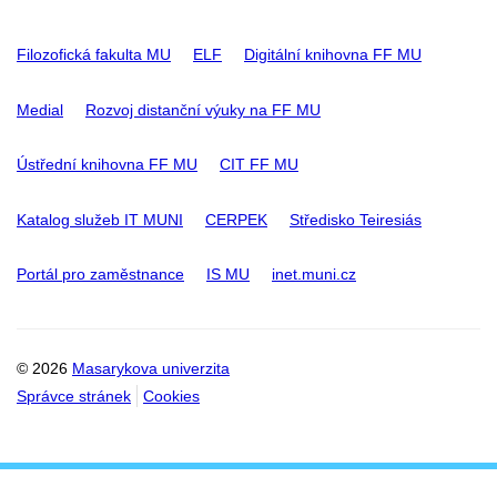
Filozofická fakulta MU
ELF
Digitální knihovna FF MU
Medial
Rozvoj distanční výuky na FF MU
Ústřední knihovna FF MU
CIT FF MU
Katalog služeb IT MUNI
CERPEK
Středisko Teiresiás
Portál pro zaměstnance
IS MU
inet.muni.cz
© 2026
Masarykova univerzita
Správce stránek
Cookies