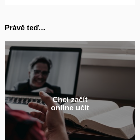
Právě teď...
online výuky a jak se
vhodnou formu
Jak vybrat
připravit?
první hodinu po internetu
na
Chci začít
online učit
PŘÍPRAVA ONLINE HODINY