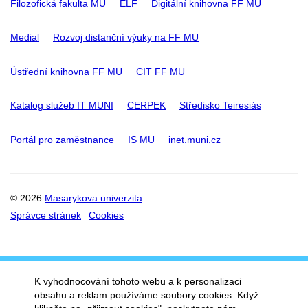
Filozofická fakulta MU
ELF
Digitální knihovna FF MU
Medial
Rozvoj distanční výuky na FF MU
Ústřední knihovna FF MU
CIT FF MU
Katalog služeb IT MUNI
CERPEK
Středisko Teiresiás
Portál pro zaměstnance
IS MU
inet.muni.cz
© 2026
Masarykova univerzita
Správce stránek
Cookies
K vyhodnocování tohoto webu a k personalizaci
obsahu a reklam používáme soubory cookies. Když