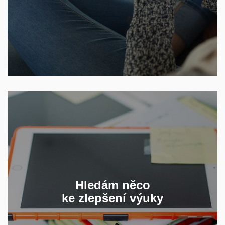
ZKOUŠENÍ A HODNOCENÍ
Aktivizace, efektivní komunikace, příklady dobré
praxe, osvědčené tipy kolegů či nové technologie
Hledám něco
ke zlepšení výuky
JAK NA DÁLKU BUDOVAT
UČEBNÍ KOMUNITU?