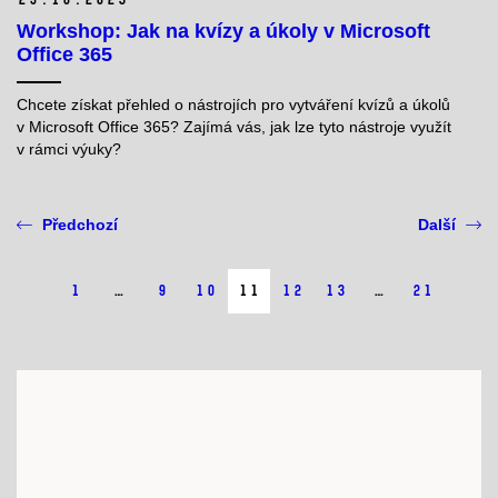
Workshop: Jak na kvízy a úkoly v Microsoft
Office 365
Chcete získat přehled o nástrojích pro vytváření kvízů a úkolů
v Microsoft Office 365? Zajímá vás, jak lze tyto nástroje využít
v rámci výuky?
Předchozí
Další
1
…
9
10
11
12
13
…
21