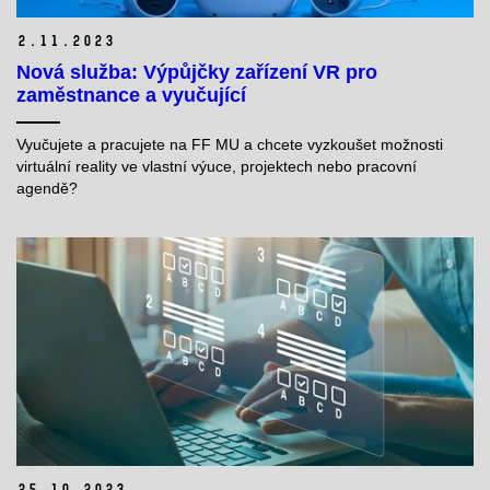
2.
11.
2023
Nová služba: Výpůjčky zařízení VR pro
zaměstnance a vyučující
Vyučujete a pracujete na FF MU a chcete vyzkoušet možnosti
virtuální reality ve vlastní výuce, projektech nebo pracovní
agendě?
25.
10.
2023