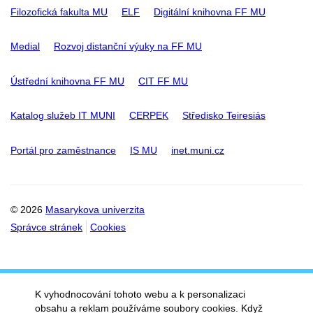
Filozofická fakulta MU
ELF
Digitální knihovna FF MU
Medial
Rozvoj distanční výuky na FF MU
Ústřední knihovna FF MU
CIT FF MU
Katalog služeb IT MUNI
CERPEK
Středisko Teiresiás
Portál pro zaměstnance
IS MU
inet.muni.cz
© 2026
Masarykova univerzita
Správce stránek
Cookies
K vyhodnocování tohoto webu a k personalizaci
obsahu a reklam používáme soubory cookies. Když