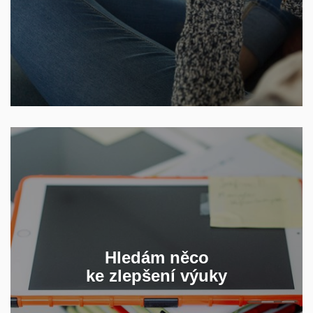
ZKOUŠENÍ A HODNOCENÍ
Aktivizace, efektivní komunikace, příklady dobré
praxe, osvědčené tipy kolegů či nové technologie
Hledám něco
ke zlepšení výuky
JAK NA DÁLKU BUDOVAT
UČEBNÍ KOMUNITU?