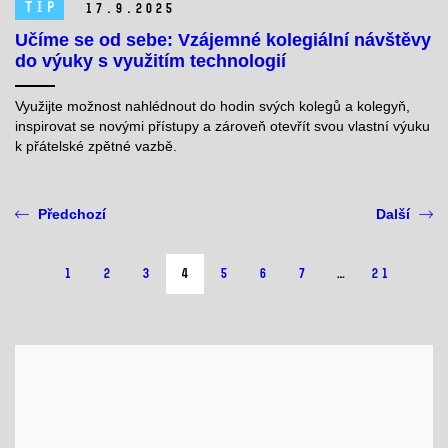
TIP
17.
9.
2025
Učíme se od sebe: Vzájemné kolegiální návštěvy
do výuky s využitím technologií
Využijte možnost nahlédnout do hodin svých kolegů a kolegyň,
inspirovat se novými přístupy a zároveň otevřít svou vlastní výuku
k přátelské zpětné vazbě.
Předchozí
Další
1
2
3
4
5
6
7
…
21