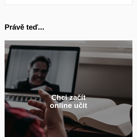
Právě teď...
online výuky a jak se
vhodnou formu
Jak vybrat
připravit?
první hodinu po internetu
na
Chci začít
online učit
PŘÍPRAVA ONLINE HODINY