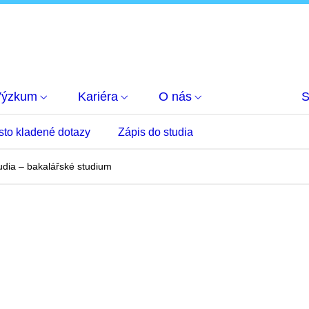
Výzkum
Kariéra
O nás
S
sto kladené dotazy
Zápis do studia
udia – bakalářské studium