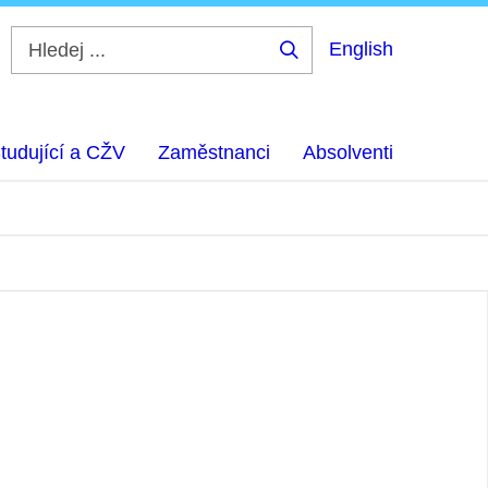
English
Hledej
...
tudující a CŽV
Zaměstnanci
Absolventi