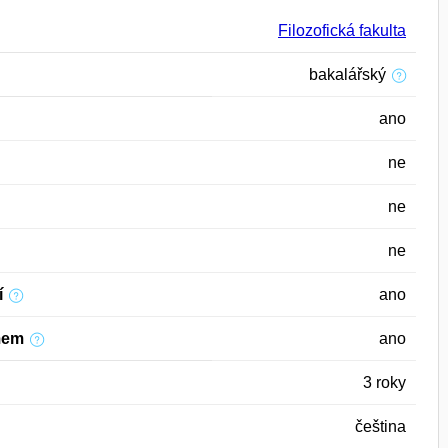
Filozofická fakulta
bakalářský
ano
ne
ne
ne
í
ano
mem
ano
3 roky
čeština