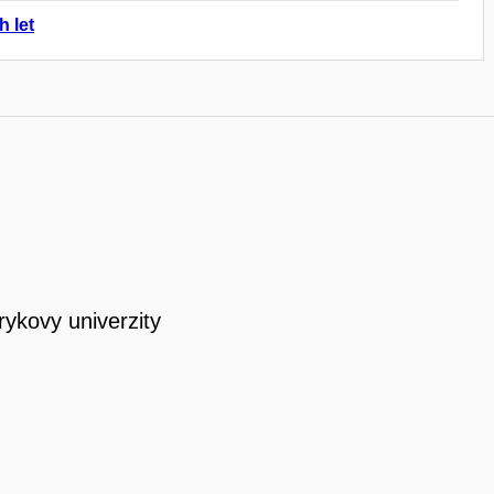
h let
rykovy univerzity