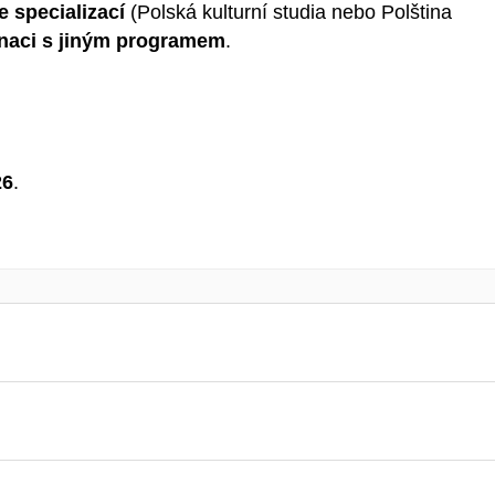
 specializací
(Polská kulturní studia nebo Polština
naci s jiným programem
.
26
.