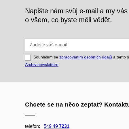
Napište nám svůj e-mail a my vá
o všem, co byste měli vědět.
Zadejte
váš
e-
Souhlasím se
zpracováním osobních údajů
a tento s
mail
Archiv newsletteru
Chcete se na něco zeptat? Kontaktu
telefon:
549 49
7231