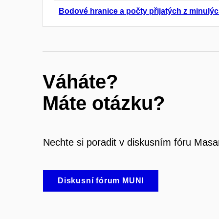
Bodové hranice a počty přijatých z minulýc
Váháte?
Máte otázku?
Nechte si poradit v diskusním fóru Masa
Diskusní fórum MUNI