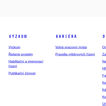
Výzkum
Kariéra
O
Výzkum
Volná pracovní místa
Or
Řešené projekty
Pravidla výběrových řízení
Za
Habilitační a jmenovací
Na
řízení
HR
Publikační činnost
Fa
Ko
Kd
Ko
Úř