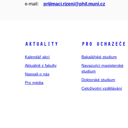
e‑mail:
prijimaci.rizeni@phil.muni.cz
Aktuality
Pro uchazeče
Kalendář akcí
Bakalářské studium
Aktuálně z fakulty
Navazující magisterské
studium
Napsali o nás
Doktorské studium
Pro média
Celoživotní vzdělávání