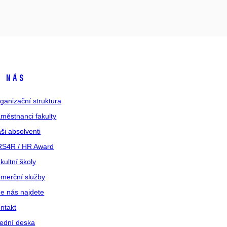
 nás
ganizační struktura
městnanci fakulty
ši absolventi
S4R / HR Award
kultní školy
merční služby
e nás najdete
ntakt
ední deska