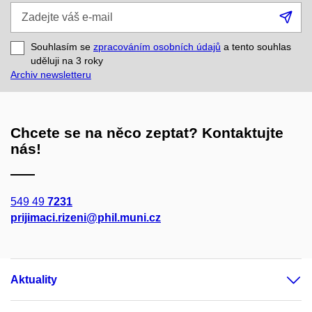
Zadejte
Při
váš
se
e-
Souhlasím se
zpracováním osobních údajů
a tento souhlas
mail
uděluji na 3
roky
Archiv newsletteru
Chcete se na něco zeptat? Kontaktujte
nás!
549 49
7231
prijimaci.rizeni@phil.muni.cz
Aktuality