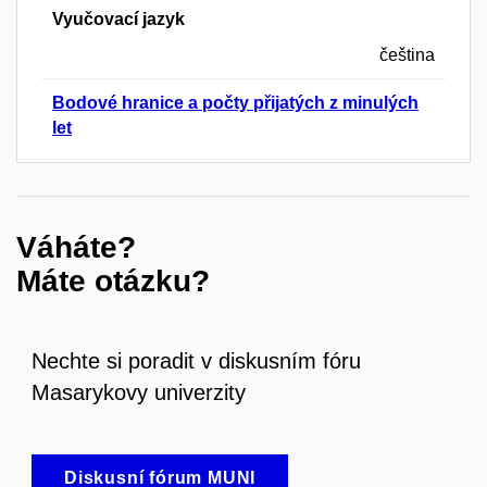
Vyučovací jazyk
čeština
Bodové hranice a počty přijatých z minulých
let
Váháte?
Máte otázku?
Nechte si poradit v diskusním fóru
Masarykovy univerzity
Diskusní fórum MUNI