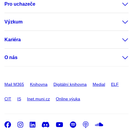
Pro uchazeče
Výzkum
Kariéra
O nás
Mail M365
Knihovna
Digitální knihovna
Medial
ELF
CIT
IS
Inet.muni.cz
Online výuka
Facebook
Instagram
LinkedIn
Discord
Youtube
Spotify
Podcast
SoundC