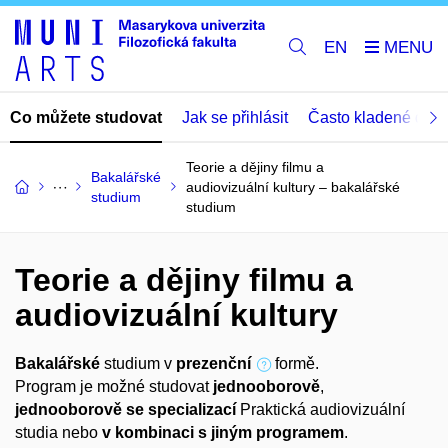
EN
Co můžete studovat
Jak se přihlásit
Často kladené dota
Teorie a dějiny filmu a
Bakalářské
audiovizuální kultury – bakalářské
studium
studium
Teorie a dějiny filmu a
audiovizuální kultury
Bakalářské
studium v
prezenční
formě.
Program je možné studovat
jednooborově
,
jednooborově se specializací
Praktická audiovizuální
studia nebo
v kombinaci s jiným programem
.