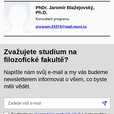
PhDr. Jaromír Blažejovský,
Ph.D.
Konzultant programu
program-24374@mail.muni.cz
Zvažujete studium na
filozofické fakultě?
Napište nám svůj e-mail a my vás budeme
newsletterem informovat o všem, co byste
měli vědět.
Zadejte
Při
váš
se
e-
Souhlasím se
zpracováním osobních údajů
a tento souhlas