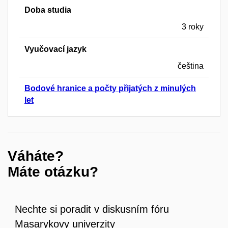
Doba studia
3 roky
Vyučovací jazyk
čeština
Bodové hranice a počty přijatých z minulých
let
Váháte?
Máte otázku?
Nechte si poradit v diskusním fóru
Masarykovy univerzity