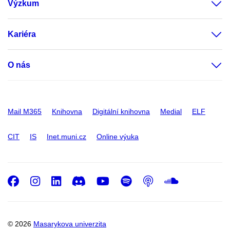
Výzkum
Kariéra
O nás
Mail M365
Knihovna
Digitální knihovna
Medial
ELF
CIT
IS
Inet.muni.cz
Online výuka
Facebook
Instagram
LinkedIn
Discord
Youtube
Spotify
Podcast
SoundC
© 2026
Masarykova univerzita