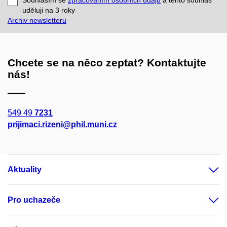
mail
uděluji na 3
roky
Archiv newsletteru
Chcete se na něco zeptat? Kontaktujte
nás!
549 49
7231
prijimaci.rizeni@phil.muni.cz
Aktuality
Pro uchazeče