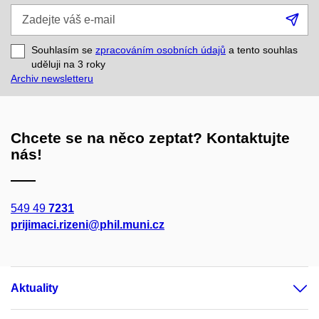
Zadejte
Při
váš
se
e-
Souhlasím se
zpracováním osobních údajů
a tento souhlas
mail
uděluji na 3
roky
Archiv newsletteru
Chcete se na něco zeptat? Kontaktujte
nás!
549 49
7231
prijimaci.rizeni@phil.muni.cz
Aktuality