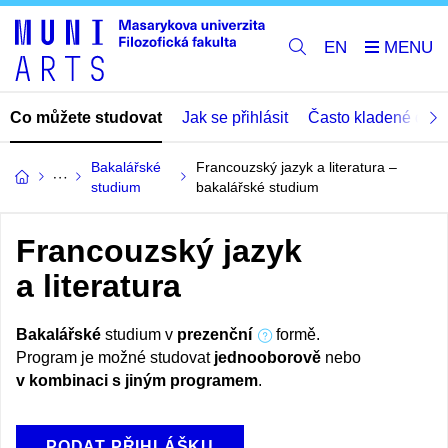
EN
Co můžete studovat
Jak se přihlásit
Často kladené dota
Bakalářské
Francouzský jazyk a literatura –
studium
bakalářské studium
Francouzský jazyk
a literatura
Bakalářské
studium v
prezenční
formě.
Program je možné studovat
jednooborově
nebo
v kombinaci s jiným programem
.
PODAT PŘIHLÁŠKU