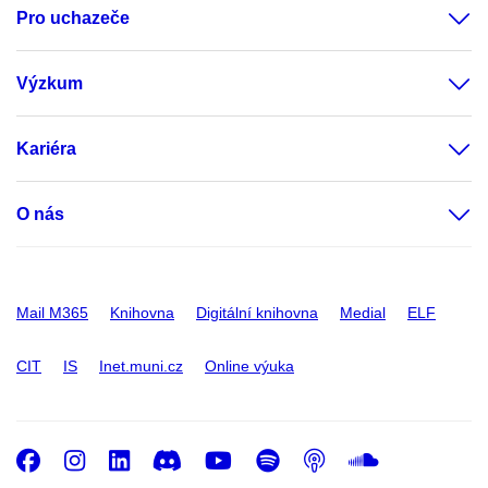
Pro uchazeče
Výzkum
Kariéra
O nás
Mail M365
Knihovna
Digitální knihovna
Medial
ELF
CIT
IS
Inet.muni.cz
Online výuka
Facebook
Instagram
LinkedIn
Discord
Youtube
Spotify
Podcast
SoundC