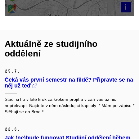
i
Aktuálně ze studijního
oddělení
25.
7.
Čeká vás první semestr na fildě? Připravte se na
něj už teď
Stačí si ho v létě krok za krokem projít a v září vás už nic
nepřekvapí. Najdete v něm následující kapitoly: * Mám po zápisu *
Stěhuji se do Brna *...
22.
6.
Jak (ne)bude fungovat Studijní oddělení během