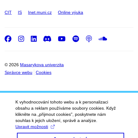
CIT
IS
Inet.muni.cz
Online výuka
Facebook
Instagram
LinkedIn
Discord
Youtube
Spotify
Podcast
SoundC
© 2026
Masarykova univerzita
Správce webu
Cookies
K vyhodnocování tohoto webu a k personalizaci
obsahu a reklam používáme soubory cookies. Když
klikněte na „přijmout cookies", poskytnete nám
souhlas k jejich uložení, správě a analýze.
Upravit možnosti