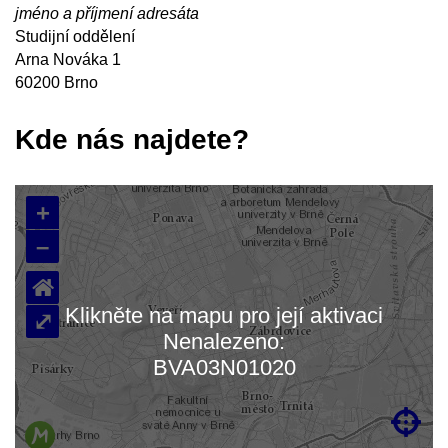
jméno a příjmení adresáta
Studijní oddělení
Arna Nováka 1
60200 Brno
Kde nás najdete?
+
–
⌂
Klikněte na mapu pro její aktivaci
⤢
Nenalezeno:
Načítám mapu…
BVA03N01020
