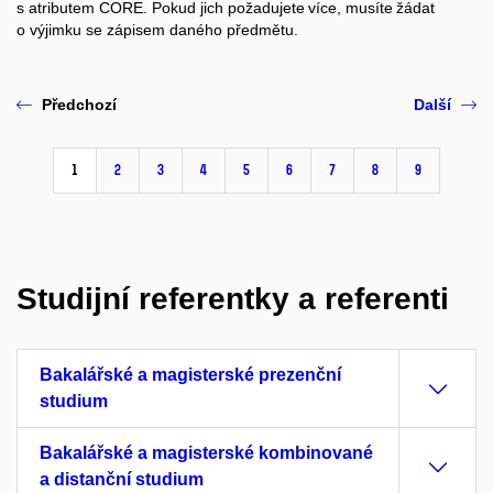
s atributem CORE. Pokud jich požadujete více, musíte žádat
o výjimku se zápisem daného předmětu.
Předchozí
Další
1
2
3
4
5
6
7
8
9
Studijní referentky a referenti
Bakalářské a magisterské prezenční
studium
Bakalářské a magisterské kombinované
a distanční studium