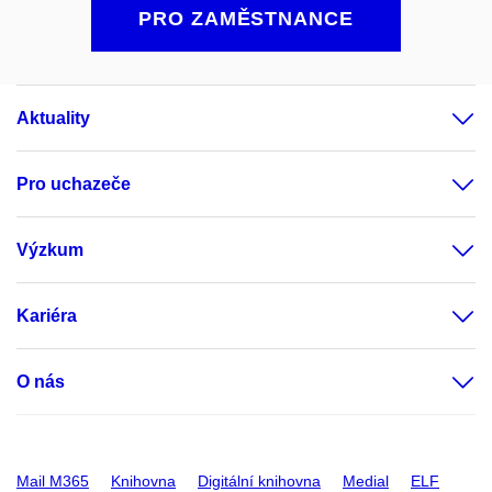
PRO ZAMĚSTNANCE
Aktuality
Pro uchazeče
Výzkum
Kariéra
O nás
Mail M365
Knihovna
Digitální knihovna
Medial
ELF