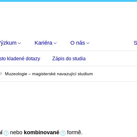
Výzkum
Kariéra
O nás
S
sto kladené dotazy
Zápis do studia
Muzeologie – magisterské navazující studium
í
nebo
kombinované
formě.