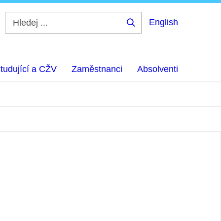
English
Hledej
...
tudující a CŽV
Zaměstnanci
Absolventi