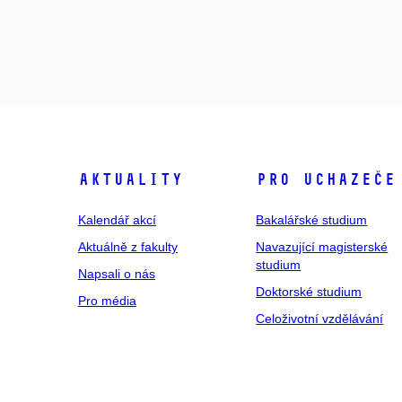
Aktuality
Pro uchazeče
Kalendář akcí
Bakalářské studium
Aktuálně z fakulty
Navazující magisterské
studium
Napsali o nás
Doktorské studium
Pro média
Celoživotní vzdělávání