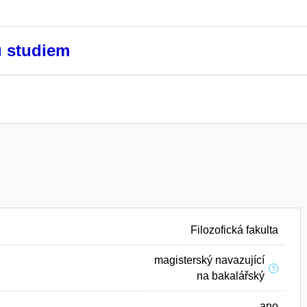
u studiem
Filozofická fakulta
magisterský navazující
na bakalářský
ano