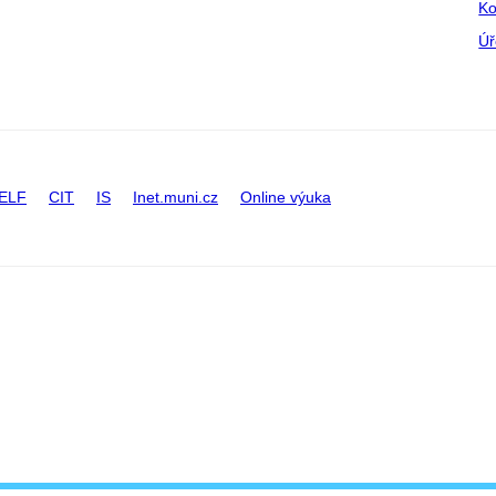
Ko
Úř
ELF
CIT
IS
Inet.muni.cz
Online výuka