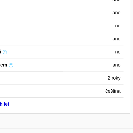
ano
ne
ano
í
ne
mem
ano
2 roky
čeština
h let