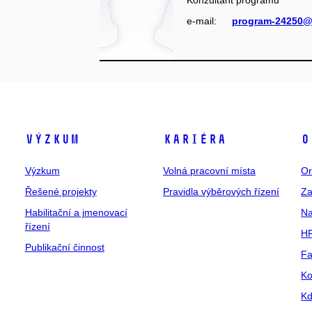
e‑mail:
program-24250@
Výzkum
Kariéra
O
Výzkum
Volná pracovní místa
Or
Řešené projekty
Pravidla výběrových řízení
Za
Habilitační a jmenovací
Na
řízení
HR
Publikační činnost
Fa
Ko
Kd