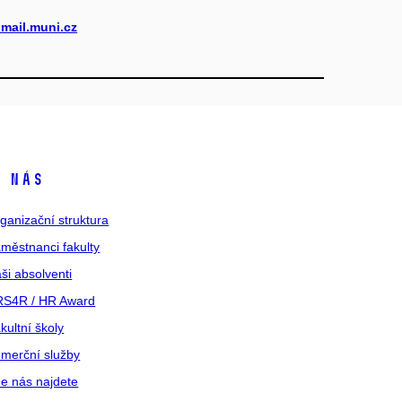
mail.muni.cz
 nás
ganizační struktura
městnanci fakulty
ši absolventi
S4R / HR Award
kultní školy
merční služby
e nás najdete