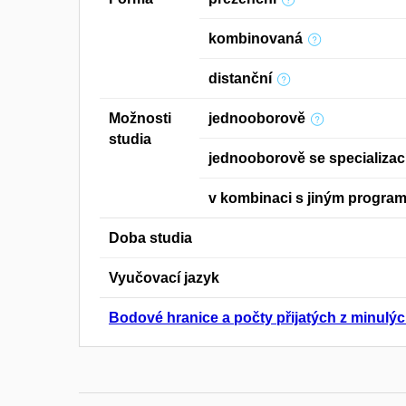
kombinovaná
distanční
Možnosti
jednooborově
studia
jednooborově se specializac
v kombinaci s jiným progra
Doba studia
Vyučovací jazyk
Bodové hranice a počty přijatých z minulýc