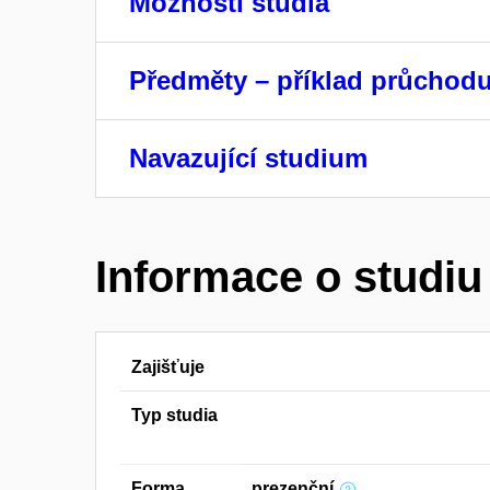
Možnosti studia
Předměty – příklad průchod
Navazující studium
Informace o studiu
Zajišťuje
Typ studia
Forma
prezenční